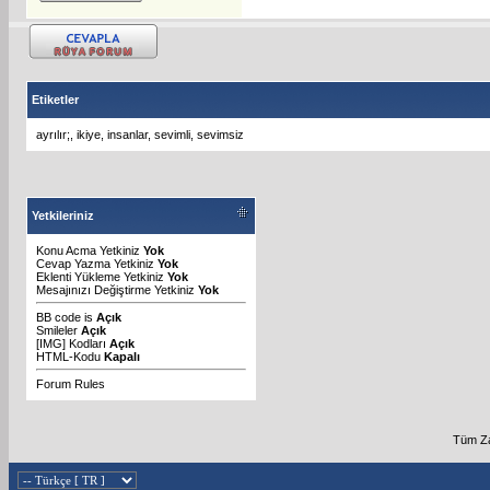
Etiketler
ayrılır;
,
ikiye
,
insanlar
,
sevimli
,
sevimsiz
Yetkileriniz
Konu Acma Yetkiniz
Yok
Cevap Yazma Yetkiniz
Yok
Eklenti Yükleme Yetkiniz
Yok
Mesajınızı Değiştirme Yetkiniz
Yok
BB code
is
Açık
Smileler
Açık
[IMG]
Kodları
Açık
HTML-Kodu
Kapalı
Forum Rules
Tüm Za