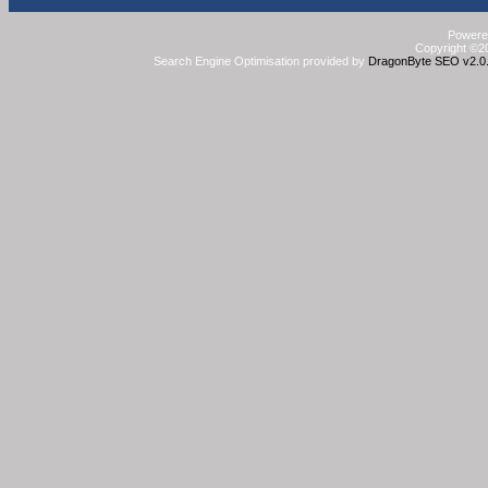
Powered
Copyright ©20
Search Engine Optimisation provided by
DragonByte SEO v2.0.3