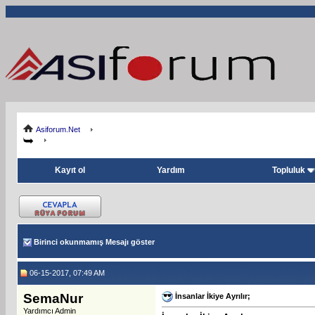
Asiforum.Net
Kayıt ol
Yardım
Topluluk
Birinci okunmamış Mesajı göster
06-15-2017, 07:49 AM
SemaNur
İnsanlar İkiye Ayrılır;
Yardımcı Admin