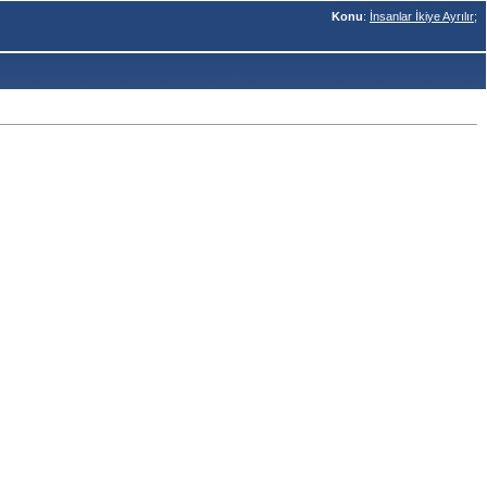
Konu
:
İnsanlar İkiye Ayrılır;