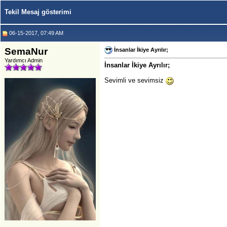
Tekil Mesaj gösterimi
06-15-2017, 07:49 AM
SemaNur
İnsanlar İkiye Ayrılır;
Yardımcı Admin
İnsanlar İkiye Ayrılır;
Sevimli ve sevimsiz