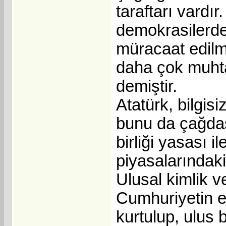
taraftarı vardır
demokrasilerde 
müracaat edilmi
daha çok muht
demiştir.
Atatürk, bilgis
bunu da çağdaş
birliği yasası 
piyasalarındaki
Ulusal kimlik v
Cumhuriyetin e
kurtulup, ulus 