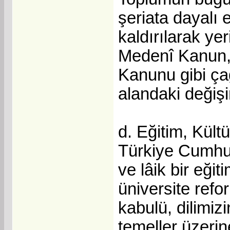
şeriata dayalı 
kaldırılarak ye
Medenî Kanun,
Kanunu gibi ç
alandaki değişi
d. Eğitim, Kült
Türkiye Cumhuri
ve lâik bir eğit
üniversite refo
kabulü, dilimiz
temeller üzerin