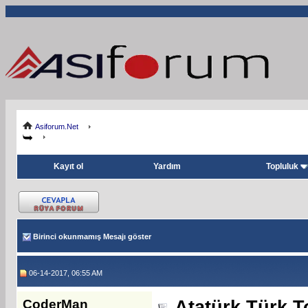
Asiforum.Net
Kayıt ol
Yardım
Topluluk
Birinci okunmamış Mesajı göster
06-14-2017, 06:55 AM
CoderMan
Atatürk Türk T