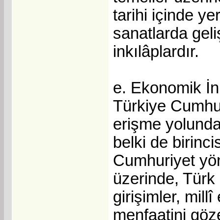
tarihi içinde ye
sanatlarda geli
inkılâplardır.
e. Ekonomik İn
Türkiye Cumhur
erişme yolunda
belki de birin
Cumhuriyet yön
üzerinde, Türk 
girişimler, mill
menfaatini göze