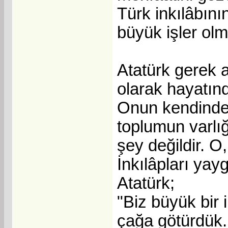
Türk inkılâbını
büyük işler olm
Atatürk gerek a
olarak hayatınd
Onun kendinden
toplumun varlı
şey değildir. O
İnkılâpları yayg
Atatürk;
"Biz büyük bir 
çağa götürdük. 