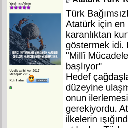
Yardımcı Admin
Türk Bağımsızl
Atatürk için e
karanlıktan ku
göstermek idi.
"Millî Mücadele
başlıyor"
Üyelik tarihi: Apr 2017
Hedef çağdaşl
Mesajlar: 2.817
Ruh Halim:
düzeyine ulaşma
onun ilerlemes
gerekiyordu. A
ilkelerin ışığı