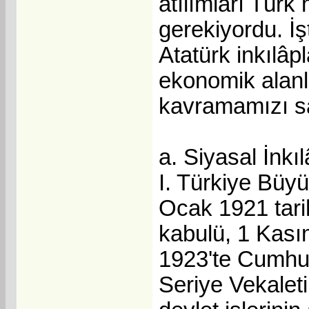
atılımları Türk
gerekiyordu. İş
Atatürk inkılâp
ekonomik alanl
kavramamızı sa
a. Siyasal İnkıl
I. Türkiye Büyü
Ocak 1921 tari
kabulü, 1 Kası
1923'te Cumhuriy
Seriye Vekaletin