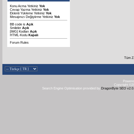
Konu Acma Yetkiniz
Yok
Cevap Yazma Yetkiniz
Yok
Eklenti Yükleme Yetkiniz
Yok
Mesajınızı Değiştirme Yetkiniz
Yok
BB code
is
Açık
Smileler
Açık
[IMG]
Kodları
Açık
HTML-Kodu
Kapalı
Forum Rules
Tüm Za
Powered
Copyright ©20
Search Engine Optimisation provided by
DragonByte SEO v2.0.3