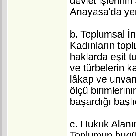
devlet işlerinin
Anayasa'da yer 
b. Toplumsal İn
Kadınların topl
haklarda eşit t
ve türbelerin 
lâkap ve unvanl
ölçü birimlerin
başardığı başlı
c. Hukuk Alanı
Toplumun bugün