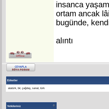
insanca yaşama,
ortam ancak lâi
bugünde, kendi
alıntı
Etiketler
atatürk
,
bir
,
çağdaş
,
sanat
,
türk
Yetkileriniz