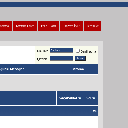
nasayfa
Kaynarca Haber
Ferizli Haber
Program İndir
Duyurular
Nickiniz
Beni hatırla
Şifreniz
günki Mesajlar
Arama
Seçenekler
Stil
#
1