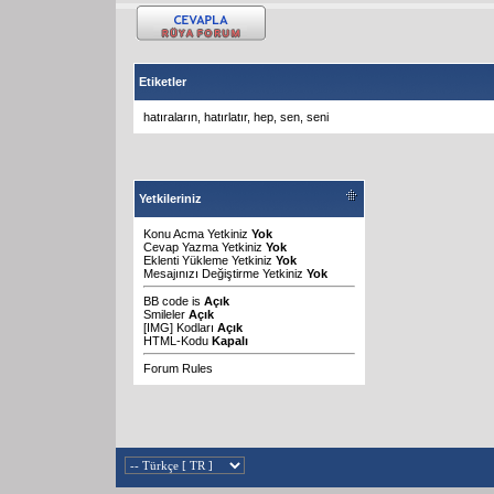
Etiketler
hatıraların
,
hatırlatır
,
hep
,
sen
,
seni
Yetkileriniz
Konu Acma Yetkiniz
Yok
Cevap Yazma Yetkiniz
Yok
Eklenti Yükleme Yetkiniz
Yok
Mesajınızı Değiştirme Yetkiniz
Yok
BB code
is
Açık
Smileler
Açık
[IMG]
Kodları
Açık
HTML-Kodu
Kapalı
Forum Rules