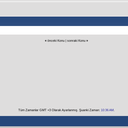
«
önceki Konu
|
sonraki Konu
»
Tüm Zamanlar GMT +3 Olarak Ayarlanmış. Şuanki Zaman:
10:36 AM
.