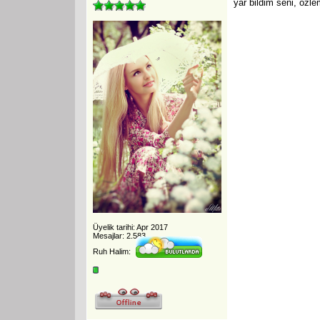
yar bildim seni, özl
Üyelik tarihi: Apr 2017
Mesajlar: 2.583
Ruh Halim: