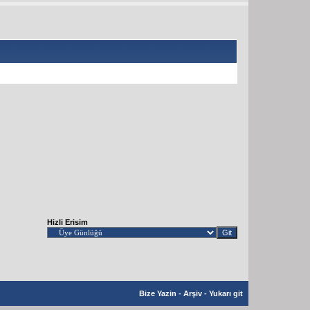
Hizli Erisim
Bize Yazin
-
Arşiv
-
Yukarı git