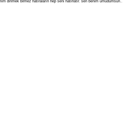
emim dinmek bilmez hatıraların hep seni hatırlatır. sen benim umudumsun..