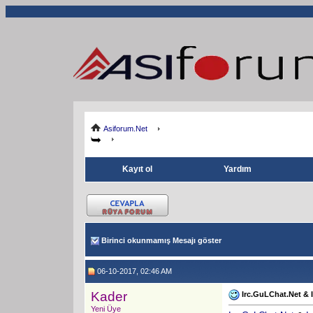
Asiforum.Net
Kayıt ol
Yardım
Birinci okunmamış Mesajı göster
06-10-2017, 02:46 AM
Kader
Irc.GuLChat.Net & 
Yeni Üye