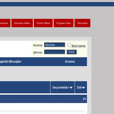
nasayfa
Kaynarca Haber
Ferizli Haber
Program İndir
Duyurular
Nickiniz
Beni hatırla
Şifreniz
günki Mesajlar
Arama
Seçenekler
Stil
#
1