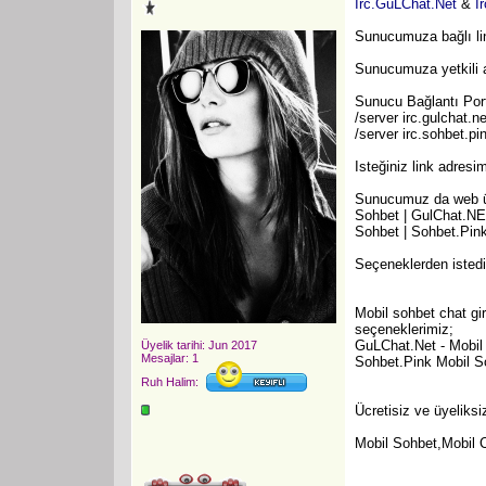
Irc.GuLChat.Net
&
I
Sunucumuza bağlı lin
Sunucumuza yetkili a
Sunucu Bağlantı Port
/server irc.gulchat.ne
/server irc.sohbet.pi
Isteğiniz link adresi
Sunucumuz da web üze
Sohbet | GulChat.NE
Sohbet | Sohbet.Pink
Seçeneklerden istediğ
Mobil sohbet chat gir
seçeneklerimiz;
GuLChat.Net - Mobil
Üyelik tarihi: Jun 2017
Mesajlar: 1
Sohbet.Pink Mobil S
Ruh Halim:
Ücretisiz ve üyeliks
Mobil
Sohbet
,Mobil 