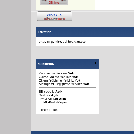
Etiketler
chat
,
giriş
,
mirc
,
sohbet
,
yaparak
Yetkileriniz
Konu Acma Yetkiniz
Yok
Cevap Yazma Yetkiniz
Yok
Eklenti Yükleme Yetkiniz
Yok
Mesajınızı Değiştirme Yetkiniz
Yok
BB code
is
Açık
Smileler
Açık
[IMG]
Kodları
Açık
HTML-Kodu
Kapalı
Forum Rules