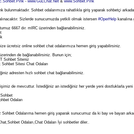
rc.Sohbet.Pink
-
www.GuLChat.Net
&
www.Sohbet.Pink
k bulunmaktadır. Sohbet odalarımıza rahatlıkla giriş yaparak sohbetçi arkadaş
lınacaktır. Sizlerde sunucumuzda yetkili olmak istersen
#OperHelp
kanalına g
umuz 6667 dır. mIRC üzerinden bağlanabilirsiniz.
t
nk
mize ücretsiz online sohbet chat odalarımıza hemen giriş yapabilirsiniz.
rinden de bağlanabilirsiniz. Bunun için;
T Sohbet Siteniz
 Sohbet Sitesi Chat Odaları
iniz adresten hızlı sohbet chat bağlanabilirsiniz.
işimiz de mevcuttur. İstediğiniz an istediğiniz her yerde yeni dostluklarla yeni 
 Sohbet
ohbet Odaları
iz Sohbet Odalarıma hemen giriş yaparak sunucumuz da ki bay ve bayan arkadaş
Chat,
Sohbet
Odaları,Chat Odaları İyi sohbetler diler..