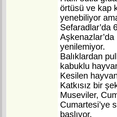
örtüsü ve kap k
yenebiliyor am
Sefaradlar’da 
Aşkenazlar’da 
yenilemiyor.
Balıklardan pul
kabuklu hayvanl
Kesilen hayvan
Katkısız bir şe
Museviler, Cum
Cumartesi’ye s
başlıyor.