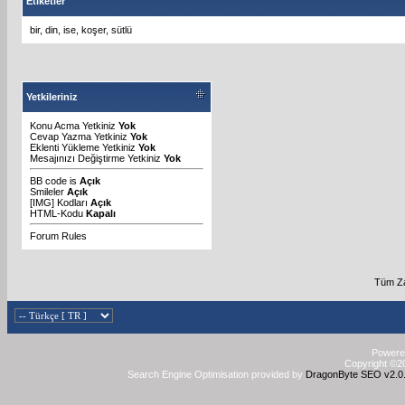
Etiketler
bir
,
din
,
ise
,
koşer
,
sütlü
Yetkileriniz
Konu Acma Yetkiniz
Yok
Cevap Yazma Yetkiniz
Yok
Eklenti Yükleme Yetkiniz
Yok
Mesajınızı Değiştirme Yetkiniz
Yok
BB code
is
Açık
Smileler
Açık
[IMG]
Kodları
Açık
HTML-Kodu
Kapalı
Forum Rules
Tüm Za
Powered
Copyright ©20
Search Engine Optimisation provided by
DragonByte SEO v2.0.3