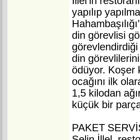
İllel’in restor
yapılıp yapılma
Hahambaşılığı’n
din görevlisi g
görevlendirdiği
din görevlilerin
ödüyor. Koşer k
ocağını ilk ol
1,5 kilodan ağı
küçük bir parç
PAKET SERVİ
Selin İllel, r