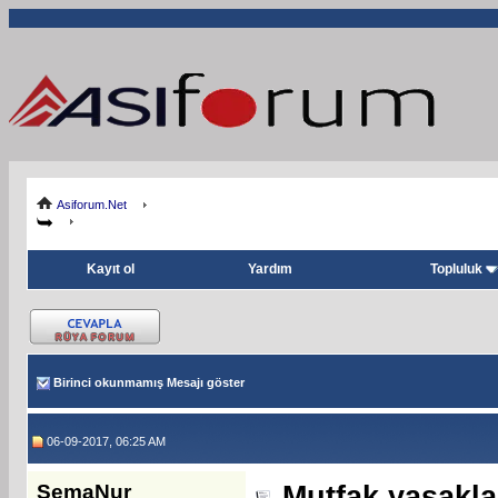
Asiforum.Net
Kayıt ol
Yardım
Topluluk
Birinci okunmamış Mesajı göster
06-09-2017, 06:25 AM
SemaNur
Mutfak yasakla