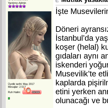
Yardımcı Admin
İşte Musevileri
Döneri ayransı
İstanbul’da yaş
koşer (helal) ku
gıdaları aynı 
iskenderi yoğu
Musevilik’te etl
kaplarda pişir
Üyelik tarihi: May 2017
Mesajlar: 2.517
etini yerken an
Ruh Halim:
olunacağı ve 