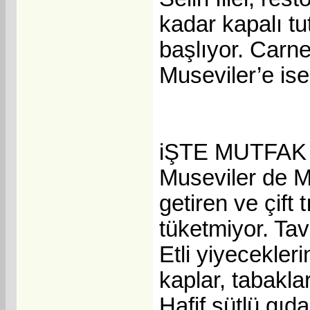
kadar kapalı t
başlıyor. Carne
Museviler’e ise
iŞTE MUTFAK
Museviler de M
getiren ve çift 
tüketmiyor. Ta
Etli yiyecekleri
kaplar, tabakla
Hafif sütlü gı