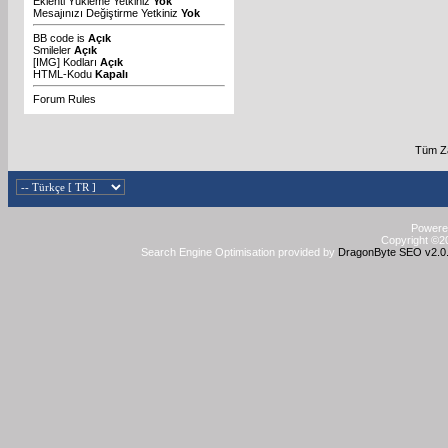
Eklenti Yükleme Yetkiniz
Yok
Mesajınızı Değiştirme Yetkiniz
Yok
BB code
is
Açık
Smileler
Açık
[IMG]
Kodları
Açık
HTML-Kodu
Kapalı
Forum Rules
Tüm Za
Powered
Copyright ©20
Search Engine Optimisation provided by
DragonByte SEO v2.0.3