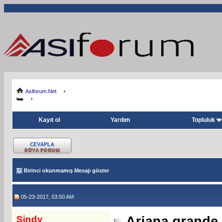
Asiforum.Net
Kayıt ol
Yardım
Topluluk
Birinci okunmamış Mesajı göster
05-23-2017, 03:50 AM
Sindy
Ariana grande