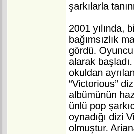
şarkılarla tanı
2001 yılında, 
bağımsızlık ma
gördü. Oyuncul
alarak başladı.
okuldan ayrıla
“Victorious” di
albümünün hazı
ünlü pop şarkıc
oynadığı dizi V
olmuştur. Arian