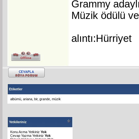
Grammy adaylığ
Müzik ödülü ve
alıntı:Hürriyet
Etiketler
albümü
,
ariana
,
bir
,
grande
,
müzik
Yetkileriniz
Konu Acma Yetkiniz
Yok
Cevap Yazma Yetkiniz
Yok