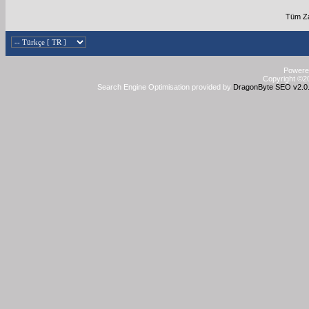
Tüm Za
Powered
Copyright ©20
Search Engine Optimisation provided by
DragonByte SEO v2.0.3