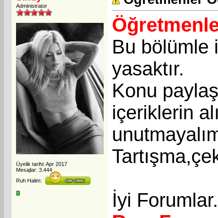
Administrator
Öğretmenle
Bu bölümle i
yasaktır.
Konu paylaşı
içeriklerin a
unutmayalı
Tartışma,çek
Üyelik tarihi: Apr 2017
Mesajlar: 3.444
Ruh Halim:
İyi Forumlar.