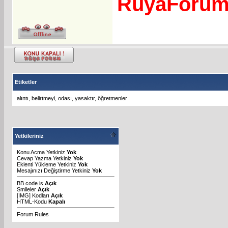
RuyaForu
Etiketler
alıntı
,
belirtmeyi
,
odası
,
yasaktır
,
öğretmenler
Yetkileriniz
Konu Acma Yetkiniz
Yok
Cevap Yazma Yetkiniz
Yok
Eklenti Yükleme Yetkiniz
Yok
Mesajınızı Değiştirme Yetkiniz
Yok
BB code
is
Açık
Smileler
Açık
[IMG]
Kodları
Açık
HTML-Kodu
Kapalı
Forum Rules