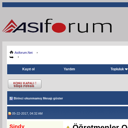
Asiforum.Net
Kayıt ol
Yardım
Topluluk
Birinci okunmamış Mesajı göster
05-22-2017, 04:32 AM
Sindy
Öğretmenler O