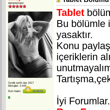
Administrator
Tablet
bölüm
Bu bölümle i
yasaktır.
Konu paylaşı
içeriklerin a
unutmayalı
Tartışma,çek
Üyelik tarihi: Apr 2017
Mesajlar: 3.444
Ruh Halim:
İyi Forumlar.