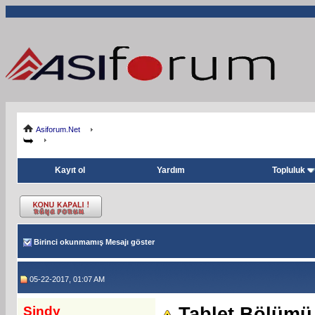
Asiforum.Net
Kayıt ol
Yardım
Topluluk
Birinci okunmamış Mesajı göster
05-22-2017, 01:07 AM
Sindy
Tablet Bölümü