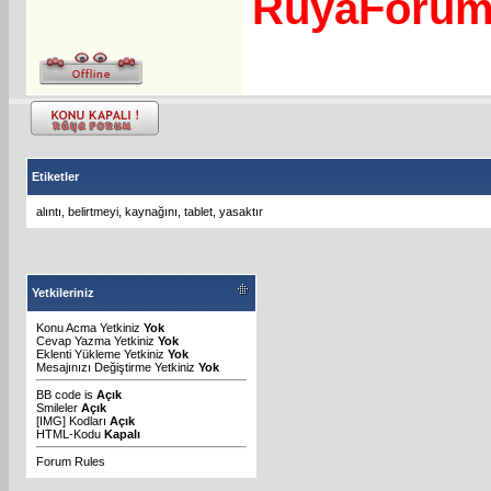
RuyaForu
Etiketler
alıntı
,
belirtmeyi
,
kaynağını
,
tablet
,
yasaktır
Yetkileriniz
Konu Acma Yetkiniz
Yok
Cevap Yazma Yetkiniz
Yok
Eklenti Yükleme Yetkiniz
Yok
Mesajınızı Değiştirme Yetkiniz
Yok
BB code
is
Açık
Smileler
Açık
[IMG]
Kodları
Açık
HTML-Kodu
Kapalı
Forum Rules