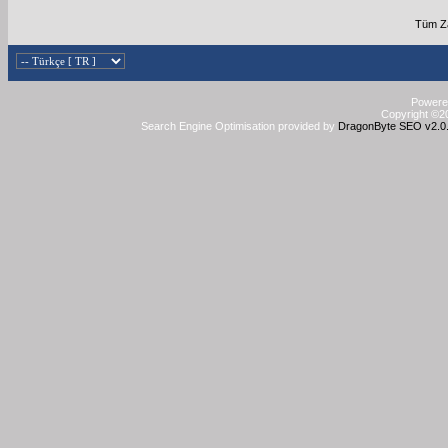
Tüm Za
Powered
Copyright ©20
Search Engine Optimisation provided by
DragonByte SEO v2.0.3