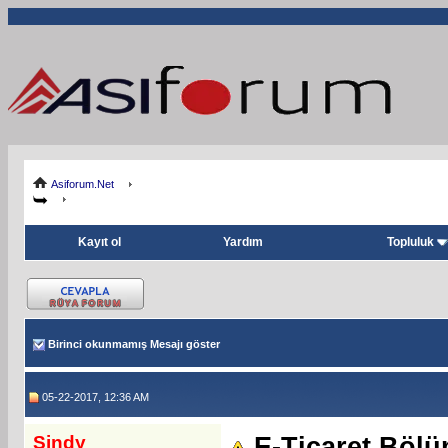
Asiforum.Net
Kayıt ol
Yardım
Topluluk
Birinci okunmamış Mesajı göster
05-22-2017, 12:36 AM
Sindy
E-Ticaret Böl