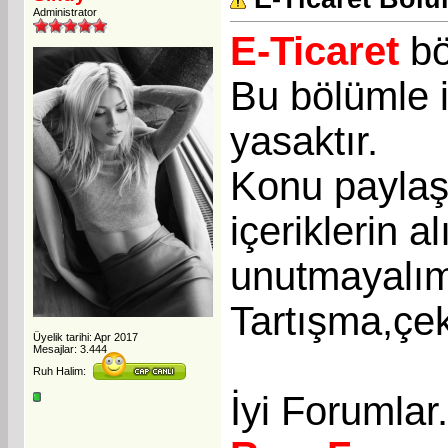
Administrator
E-Ticaret
bö
Bu bölümle i
yasaktır.
Konu paylaşı
içeriklerin a
unutmayalı
Tartışma,çek
Üyelik tarihi: Apr 2017
Mesajlar: 3.444
Ruh Halim:
İyi Forumlar.