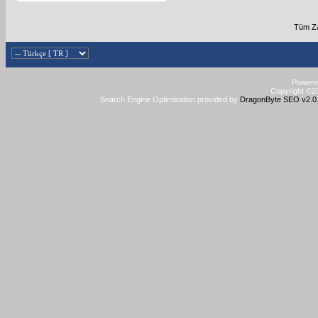
Tüm Za
Powered
Copyright ©20
Search Engine Optimisation provided by
DragonByte SEO v2.0.3