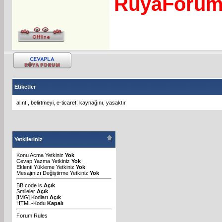
RuyaForu
Etiketler
alıntı
,
belirtmeyi
,
e-ticaret
,
kaynağını
,
yasaktır
Yetkileriniz
Konu Acma Yetkiniz
Yok
Cevap Yazma Yetkiniz
Yok
Eklenti Yükleme Yetkiniz
Yok
Mesajınızı Değiştirme Yetkiniz
Yok
BB code
is
Açık
Smileler
Açık
[IMG]
Kodları
Açık
HTML-Kodu
Kapalı
Forum Rules