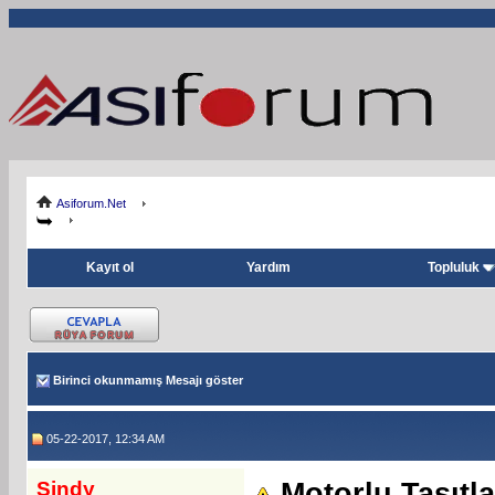
Asiforum.Net
Kayıt ol
Yardım
Topluluk
Birinci okunmamış Mesajı göster
05-22-2017, 12:34 AM
Sindy
Motorlu Taşıtl