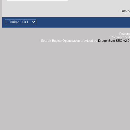
Tüm Za
Powered
Copyright ©20
Search Engine Optimisation provided by
DragonByte SEO v2.0.3