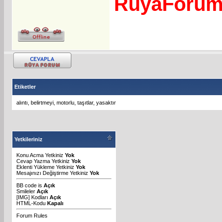
RuyaForu
Etiketler
alıntı
,
belirtmeyi
,
motorlu
,
taşıtlar
,
yasaktır
Yetkileriniz
Konu Acma Yetkiniz
Yok
Cevap Yazma Yetkiniz
Yok
Eklenti Yükleme Yetkiniz
Yok
Mesajınızı Değiştirme Yetkiniz
Yok
BB code
is
Açık
Smileler
Açık
[IMG]
Kodları
Açık
HTML-Kodu
Kapalı
Forum Rules