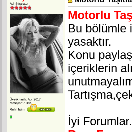
Administrator
Motorlu Taş
Bu bölümle i
yasaktır.
Konu paylaşı
içeriklerin a
unutmayalı
Tartışma,çek
Üyelik tarihi: Apr 2017
Mesajlar: 3.444
Ruh Halim:
İyi Forumlar.