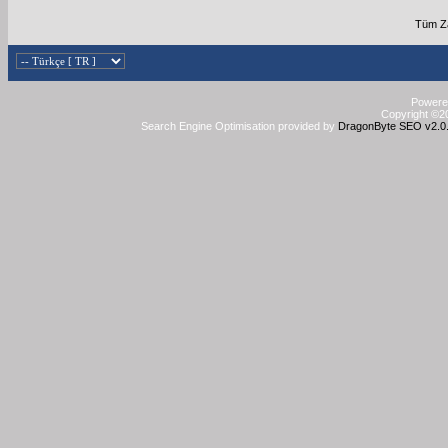
Tüm Z
Powered
Copyright ©20
Search Engine Optimisation provided by
DragonByte SEO v2.0.3