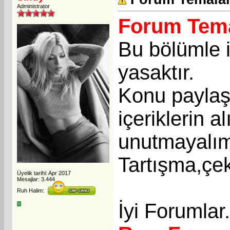
Administrator
Forum Tema
Bu bölümle i
yasaktır.
Konu paylaşı
içeriklerin a
unutmayalı
Tartışma,çek
Üyelik tarihi: Apr 2017
Mesajlar: 3.444
Ruh Halim:
İyi Forumlar.