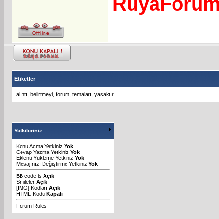
RuyaForu
Etiketler
alıntı
,
belirtmeyi
,
forum
,
temaları
,
yasaktır
Yetkileriniz
Konu Acma Yetkiniz
Yok
Cevap Yazma Yetkiniz
Yok
Eklenti Yükleme Yetkiniz
Yok
Mesajınızı Değiştirme Yetkiniz
Yok
BB code
is
Açık
Smileler
Açık
[IMG]
Kodları
Açık
HTML-Kodu
Kapalı
Forum Rules