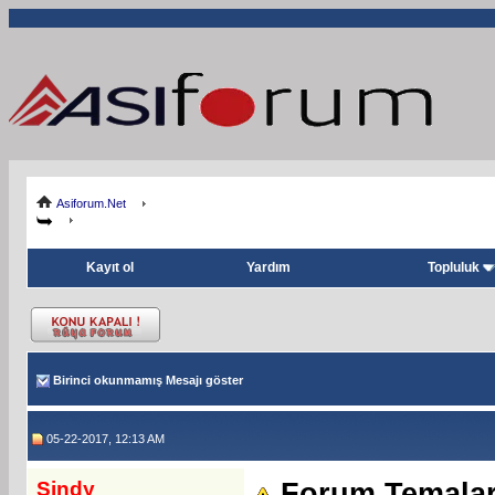
Asiforum.Net
Kayıt ol
Yardım
Topluluk
Birinci okunmamış Mesajı göster
05-22-2017, 12:13 AM
Sindy
Forum Temalar