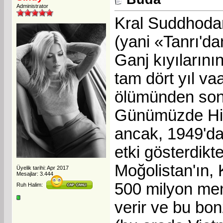
Administrator
Kral Suddhodan
(yani «Tanrı'da
Ganj kıyılarını
tam dört yıl vaa
ölümünden sonr
Günümüzde Hind
ancak, 1949'da
etki gösterdik
Moğolistan'ın, 
Üyelik tarihi: Apr 2017
Mesajlar: 3.444
500 milyon mens
Ruh Halim:
verir ve bu bonz