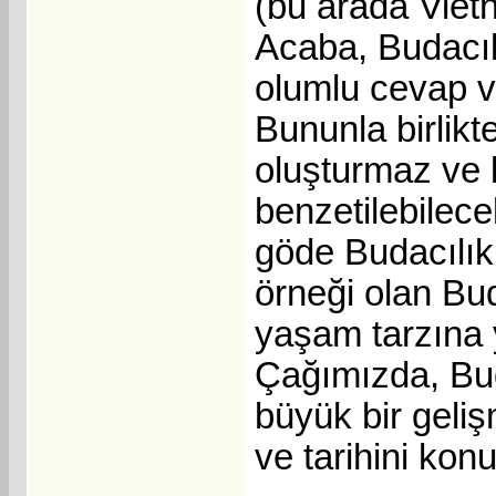
(bu arada Vietn
Acaba, Budacılı
olumlu cevap ve
Bununla birlikt
oluşturmaz ve 
benzetilebilec
göde Budacılık
örneği olan Bu
yaşam tarzına 
Çağımızda, Bud
büyük bir geliş
ve tarihini kon