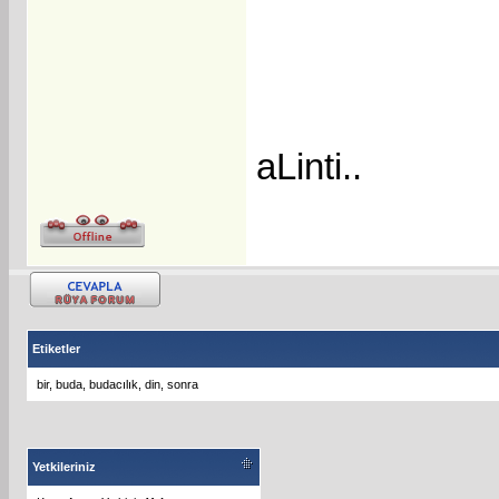
aLinti..
Etiketler
bir
,
buda
,
budacılık
,
din
,
sonra
Yetkileriniz