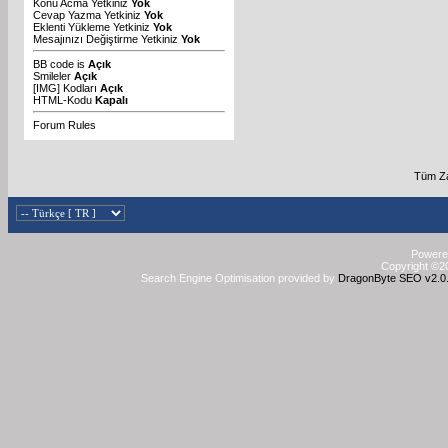
Konu Acma Yetkiniz
Yok
Cevap Yazma Yetkiniz
Yok
Eklenti Yükleme Yetkiniz
Yok
Mesajınızı Değiştirme Yetkiniz
Yok
BB code
is
Açık
Smileler
Açık
[IMG]
Kodları
Açık
HTML-Kodu
Kapalı
Forum Rules
Tüm Za
Powered
Copyright ©20
Search Engine Optimisation provided by
DragonByte SEO v2.0.3