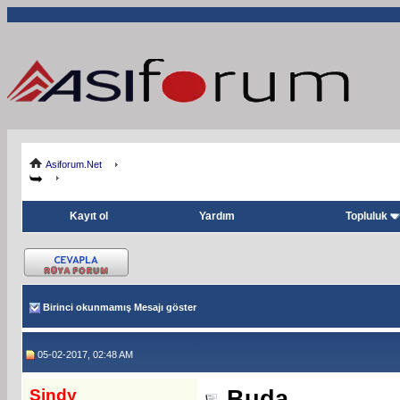
Asiforum.Net
Kayıt ol
Yardım
Topluluk
Birinci okunmamış Mesajı göster
05-02-2017, 02:48 AM
Sindy
Buda