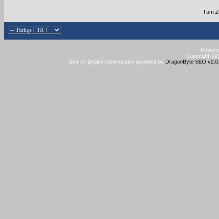
Tüm Za
Powered
Copyright ©20
Search Engine Optimisation provided by
DragonByte SEO v2.0.3