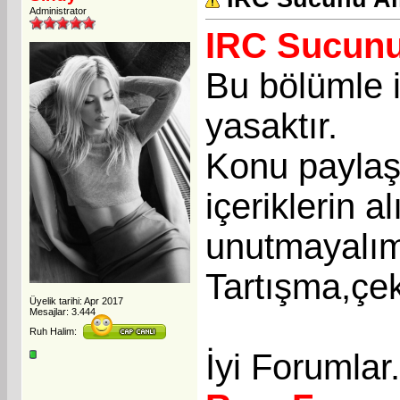
Administrator
IRC Sucunu
Bu bölümle i
yasaktır.
Konu paylaşı
içeriklerin a
unutmayalı
Tartışma,çek
Üyelik tarihi: Apr 2017
Mesajlar: 3.444
Ruh Halim:
İyi Forumlar.