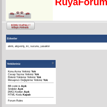
RuyaForu
Etiketler
alıntı
,
alışveriş
,
irc
,
sucunu
,
yasaktır
Yetkileriniz
Konu Acma Yetkiniz
Yok
Cevap Yazma Yetkiniz
Yok
Eklenti Yükleme Yetkiniz
Yok
Mesajınızı Değiştirme Yetkiniz
Yok
BB code
is
Açık
Smileler
Açık
[IMG]
Kodları
Açık
HTML-Kodu
Kapalı
Forum Rules