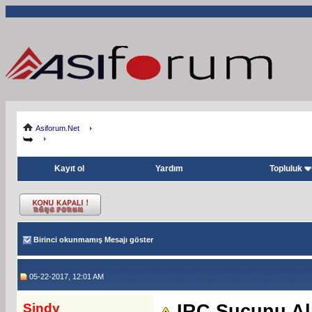
Asiforum.Net
Kayıt ol
Yardım
Topluluk
Birinci okunmamış Mesajı göster
05-22-2017, 12:01 AM
Sindy
IRC Sucunu Al