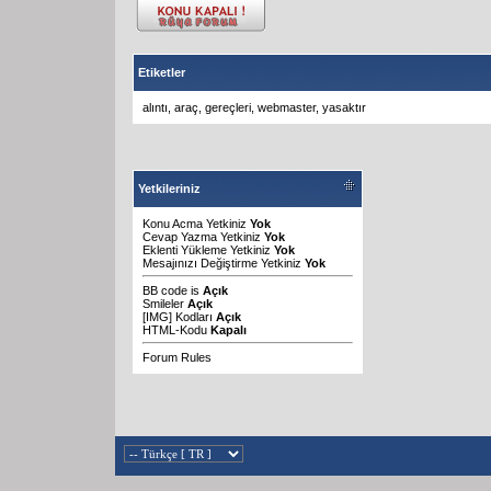
Etiketler
alıntı
,
araç
,
gereçleri
,
webmaster
,
yasaktır
Yetkileriniz
Konu Acma Yetkiniz
Yok
Cevap Yazma Yetkiniz
Yok
Eklenti Yükleme Yetkiniz
Yok
Mesajınızı Değiştirme Yetkiniz
Yok
BB code
is
Açık
Smileler
Açık
[IMG]
Kodları
Açık
HTML-Kodu
Kapalı
Forum Rules