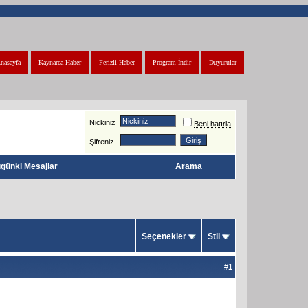
nasayfa
Kaynarca Haber
Ferizli Haber
Program İndir
Duyurular
Nickiniz
Beni hatırla
Şifreniz
günki Mesajlar
Arama
Seçenekler
Stil
#
1