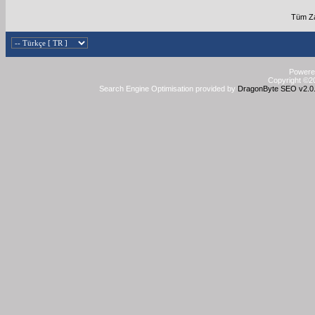
Tüm Za
Powered
Copyright ©20
Search Engine Optimisation provided by
DragonByte SEO v2.0.3