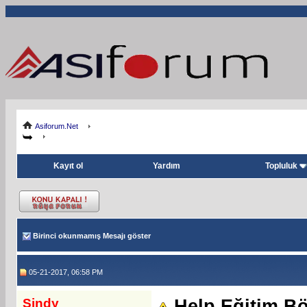
Asiforum.Net
Kayıt ol
Yardım
Topluluk
Birinci okunmamış Mesajı göster
05-21-2017, 06:58 PM
Sindy
Help Eğitim B