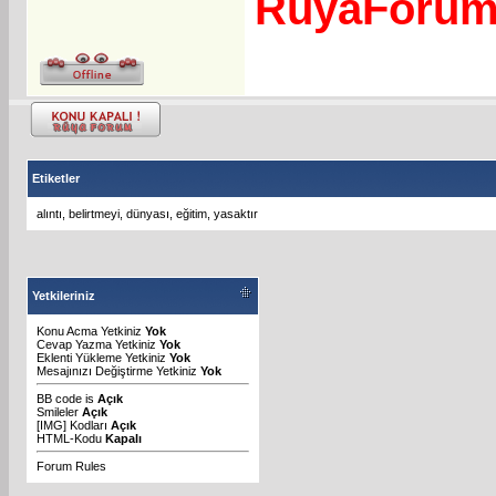
RuyaForu
Etiketler
alıntı
,
belirtmeyi
,
dünyası
,
eğitim
,
yasaktır
Yetkileriniz
Konu Acma Yetkiniz
Yok
Cevap Yazma Yetkiniz
Yok
Eklenti Yükleme Yetkiniz
Yok
Mesajınızı Değiştirme Yetkiniz
Yok
BB code
is
Açık
Smileler
Açık
[IMG]
Kodları
Açık
HTML-Kodu
Kapalı
Forum Rules