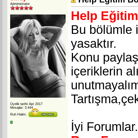
Administrator
Help Eğiti
Bu bölümle i
yasaktır.
Konu paylaşı
içeriklerin a
unutmayalı
Tartışma,çek
Üyelik tarihi: Apr 2017
Mesajlar: 3.444
Ruh Halim:
İyi Forumlar.