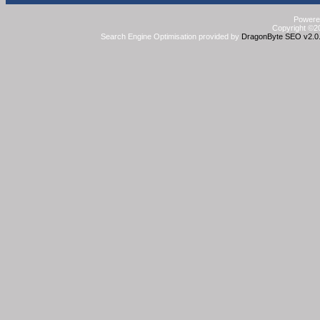
Powered
Copyright ©20
Search Engine Optimisation provided by
DragonByte SEO v2.0.3