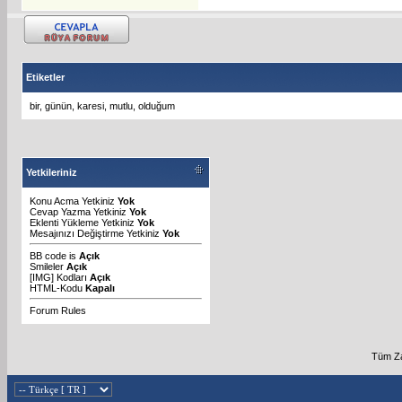
Etiketler
bir
,
günün
,
karesi
,
mutlu
,
olduğum
Yetkileriniz
Konu Acma Yetkiniz
Yok
Cevap Yazma Yetkiniz
Yok
Eklenti Yükleme Yetkiniz
Yok
Mesajınızı Değiştirme Yetkiniz
Yok
BB code
is
Açık
Smileler
Açık
[IMG]
Kodları
Açık
HTML-Kodu
Kapalı
Forum Rules
Tüm Za