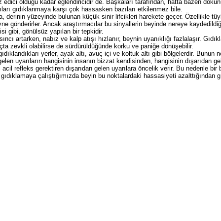
 edici olduğu kadar eğlendiricidir de. Başkaları tarafından, hatta bazen doku
ları gıdıklanmaya karşı çok hassasken bazıları etkilenmez bile.
a, derinin yüzeyinde bulunan küçük sinir lifcikleri harekete geçer. Özellikle 
 beyne gönderirler. Ancak araştırmacılar bu sinyallerin beyinde nereye kaydedild
i gibi, gönülsüz yapılan bir tepkidir.
ıncı artarken, nabız ve kalp atışı hızlanır, beynin uyanıklığı fazlalaşır. Gıdık
ta zevkli olabilirse de sürdürüldüğünde korku ve paniğe dönüşebilir.
ıdıklandıkları yerler, ayak altı, avuç içi ve koltuk altı gibi bölgelerdir. Bunun 
len uyarıların hangisinin insanın bizzat kendisinden, hangisinin dışarıdan geld
 acil refleks gerektiren dışarıdan gelen uyarılara öncelik verir. Bu nedenle bi
gıdıklamaya çalıştığımızda beyin bu noktalardaki hassasiyeti azalttığından 