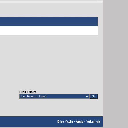
Hizli Erisim
Bize Yazin
-
Arşiv
-
Yukarı git