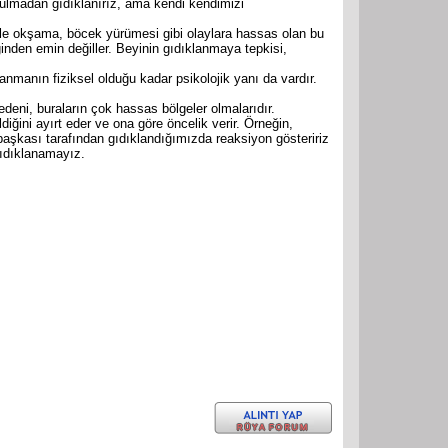
nulmadan gıdıklanırız, ama kendi kendimizi
tüyle okşama, böcek yürümesi gibi olaylara hassas olan bu
iğinden emin değiller. Beyinin gıdıklanmaya tepkisi,
lanmanın fiziksel olduğu kadar psikolojik yanı da vardır.
nedeni, buraların çok hassas bölgeler olmalarıdır.
iğini ayırt eder ve ona göre öncelik verir. Örneğin,
r başkası tarafından gıdıklandığımızda reaksiyon gösteririz
gıdıklanamayız.