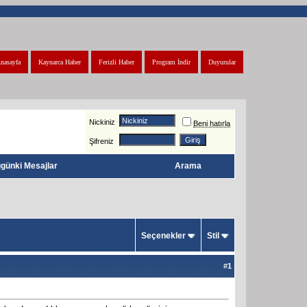
nasayfa
Kaynarca Haber
Ferizli Haber
Program İndir
Duyurular
Nickiniz
Beni hatırla
Şifreniz
günki Mesajlar
Arama
Seçenekler
Stil
#
1