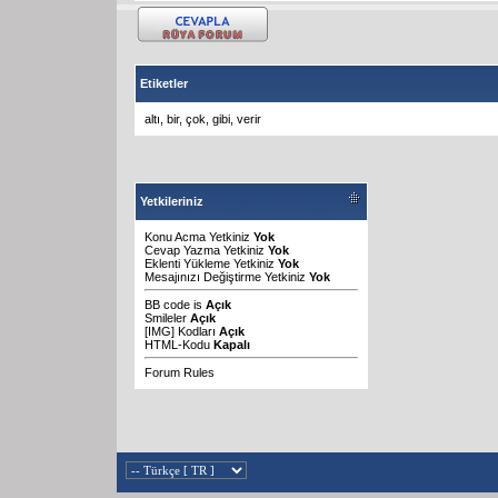
Etiketler
altı
,
bir
,
çok
,
gibi
,
verir
Yetkileriniz
Konu Acma Yetkiniz
Yok
Cevap Yazma Yetkiniz
Yok
Eklenti Yükleme Yetkiniz
Yok
Mesajınızı Değiştirme Yetkiniz
Yok
BB code
is
Açık
Smileler
Açık
[IMG]
Kodları
Açık
HTML-Kodu
Kapalı
Forum Rules