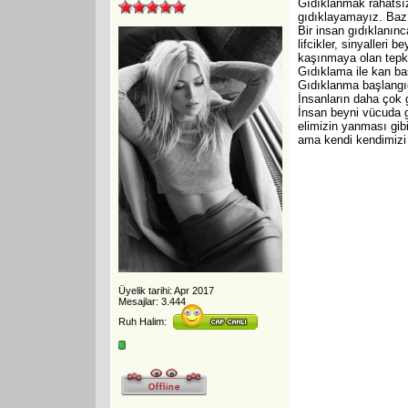
Gıdıklanmak rahatsız
gıdıklayamayız. Bazı
Bir insan gıdıklanınc
lifcikler, sinyalleri
kaşınmaya olan tepkis
Gıdıklama ile kan bas
Gıdıklanma başlangıç
İnsanların daha çok g
İnsan beyni vücuda ge
elimizin yanması gibi
ama kendi kendimizi 
Üyelik tarihi: Apr 2017
Mesajlar: 3.444
Ruh Halim: