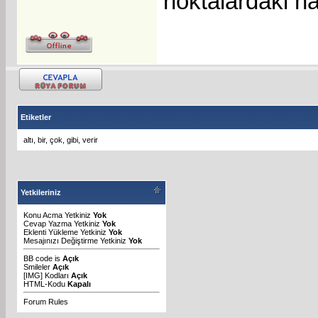
noktalardaki ha
Etiketler
altı
,
bir
,
çok
,
gibi
,
verir
Yetkileriniz
Konu Acma Yetkiniz
Yok
Cevap Yazma Yetkiniz
Yok
Eklenti Yükleme Yetkiniz
Yok
Mesajınızı Değiştirme Yetkiniz
Yok
BB code
is
Açık
Smileler
Açık
[IMG]
Kodları
Açık
HTML-Kodu
Kapalı
Forum Rules