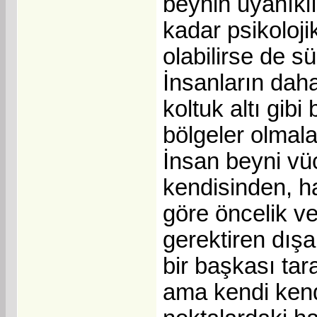
beynin uyanıklı
kadar psikoloji
olabilirse de s
İnsanların daha 
koltuk altı gib
bölgeler olmalar
İnsan beyni vüc
kendisinden, ha
göre öncelik ve
gerektiren dışa
bir başkası tar
ama kendi kend