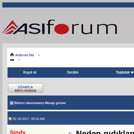
Asiforum.Net
Kayıt ol
Yardım
Topluluk
Birinci okunmamış Mesajı göster
05-18-2017, 05:01 AM
Sindy
Neden gıdıklan