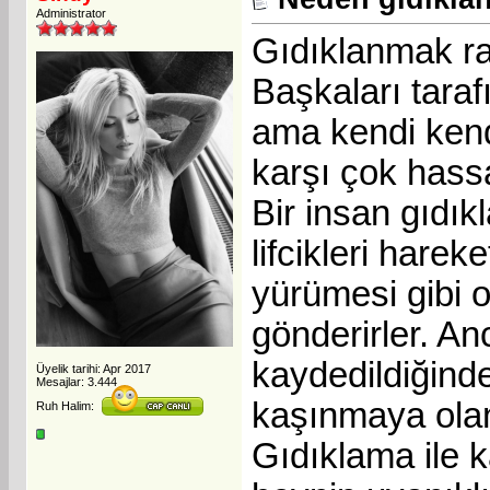
Administrator
Gıdıklanmak rah
Başkaları tara
ama kendi kend
karşı çok hassa
Bir insan gıdık
lifcikleri hare
yürümesi gibi o
gönderirler. An
kaydedildiğinde
Üyelik tarihi: Apr 2017
Mesajlar: 3.444
kaşınmaya olan 
Ruh Halim:
Gıdıklama ile k