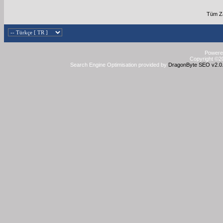
Tüm Za
Powered
Copyright ©20
Search Engine Optimisation provided by
DragonByte SEO v2.0.3