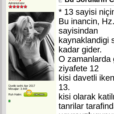
Administrator
* 13 sayisi niç
Bu inancin, Hz
sayisindan
kaynaklandigi 
kadar gider.
O zamanlarda gü
ziyafete 12
kisi davetli ike
13.
Üyelik tarihi: Apr 2017
Mesajlar: 3.444
kisi olarak kat
Ruh Halim:
tanrilar tarafin