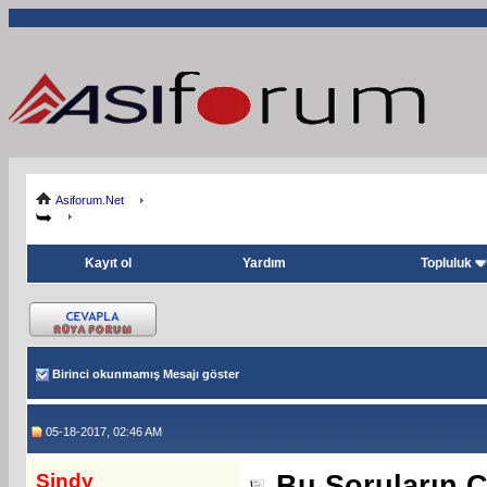
Asiforum.Net
Kayıt ol
Yardım
Topluluk
Birinci okunmamış Mesajı göster
05-18-2017, 02:46 AM
Sindy
Bu Soruların C