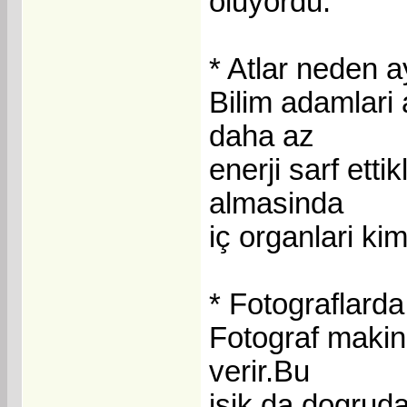
oluyordu.
* Atlar neden 
Bilim adamlari 
daha az
enerji sarf ett
almasinda
iç organlari ki
* Fotograflarda 
Fotograf makine
verir.Bu
isik da dogruda