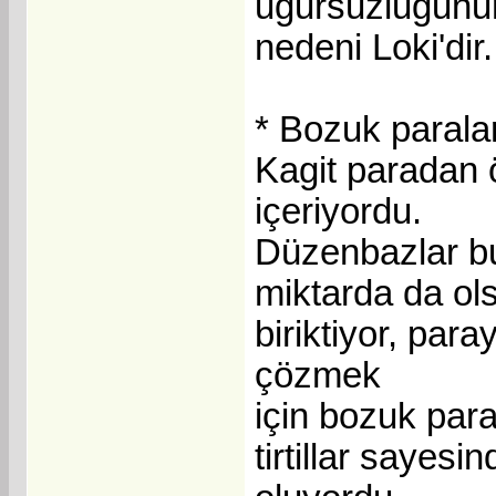
ugursuzlugunu
nedeni Loki'dir.
* Bozuk paralarin
Kagit paradan ö
içeriyordu.
Düzenbazlar bu
miktarda da ol
biriktiyor, para
çözmek
için bozuk paral
tirtillar sayes