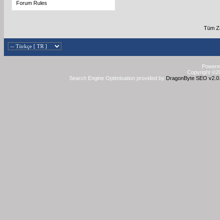
Forum Rules
Tüm Za
Powered
Copyright ©20
Search Engine Optimisation provided by
DragonByte SEO v2.0.3