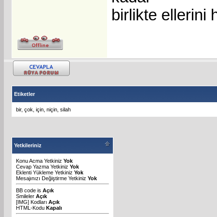
birlikte ellerini
Etiketler
bir
,
çok
,
için
,
niçin
,
silah
Yetkileriniz
Konu Acma Yetkiniz
Yok
Cevap Yazma Yetkiniz
Yok
Eklenti Yükleme Yetkiniz
Yok
Mesajınızı Değiştirme Yetkiniz
Yok
BB code
is
Açık
Smileler
Açık
[IMG]
Kodları
Açık
HTML-Kodu
Kapalı