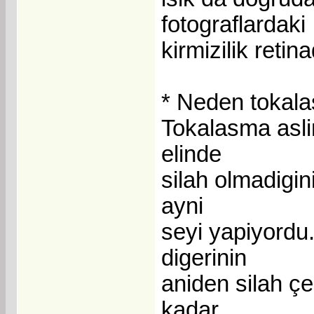
fotograflardaki
kirmizilik reti
* Neden tokala
Tokalasma aslin
elinde
silah olmadigin
ayni
seyi yapiyordu.
digerinin
aniden silah ç
kadar