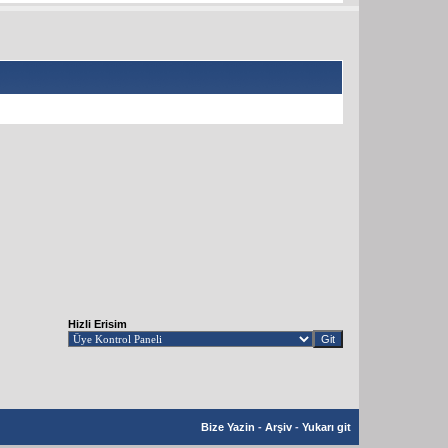
Hizli Erisim
Bize Yazin
-
Arşiv
-
Yukarı git