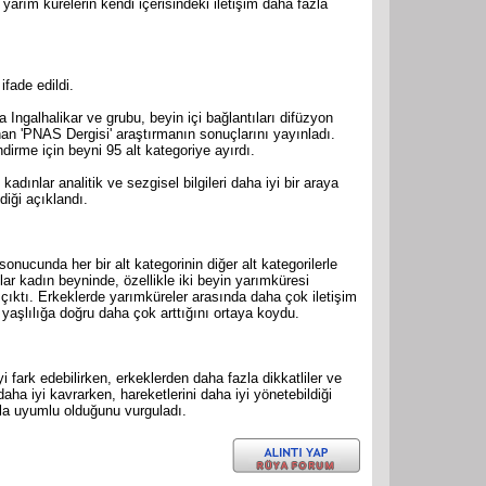
yarım kürelerin kendi içerisindeki iletişim daha fazla
ifade edildi.
ngalhalikar ve grubu, beyin içi bağlantıları difüzyon
nan 'PNAS Dergisi' araştırmanın sonuçlarını yayınladı.
dirme için beyni 95 alt kategoriye ayırdı.
dınlar analitik ve sezgisel bilgileri daha iyi bir araya
ldiği açıklandı.
nucunda her bir alt kategorinin diğer alt kategorilerle
lar kadın beyninde, özellikle iki beyin yarımküresi
çıktı. Erkeklerde yarımküreler arasında daha çok iletişim
n yaşlılığa doğru daha çok arttığını ortaya koydu.
 fark edebilirken, erkeklerden daha fazla dikkatliler ve
ha iyi kavrarken, hareketlerini daha iyi yönetebildiği
arla uyumlu olduğunu vurguladı.