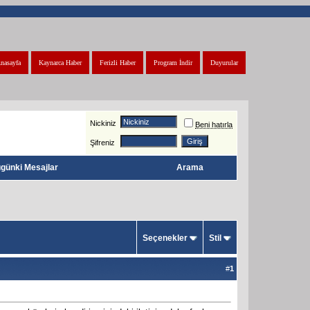
nasayfa
Kaynarca Haber
Ferizli Haber
Program İndir
Duyurular
Nickiniz
Beni hatırla
Şifreniz
günki Mesajlar
Arama
Seçenekler
Stil
#
1