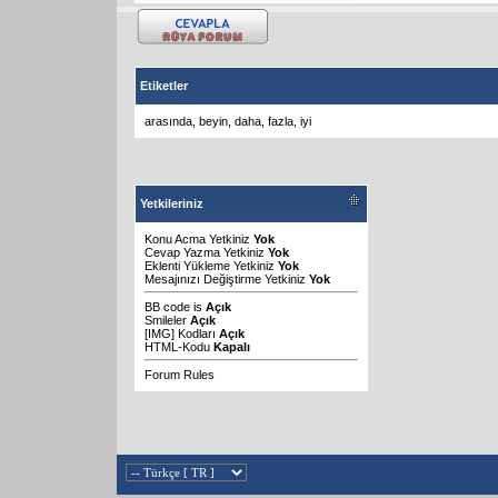
Etiketler
arasında
,
beyin
,
daha
,
fazla
,
iyi
Yetkileriniz
Konu Acma Yetkiniz
Yok
Cevap Yazma Yetkiniz
Yok
Eklenti Yükleme Yetkiniz
Yok
Mesajınızı Değiştirme Yetkiniz
Yok
BB code
is
Açık
Smileler
Açık
[IMG]
Kodları
Açık
HTML-Kodu
Kapalı
Forum Rules