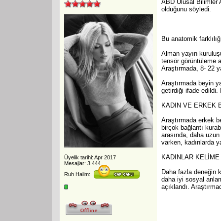
ABD Ulusal Bilimler A
olduğunu söyledi.
Bu anatomik farklılığı
Alman yayın kuruluşu
tensör görüntüleme ad
Araştırmada, 8- 22 ya
Araştırmada beyin yap
getirdiği ifade edildi
KADIN VE ERKEK 
Araştırmada erkek bey
birçok bağlantı kurab
arasında, daha uzun 
varken, kadınlarda ya
KADINLAR KELİME 
Üyelik tarihi: Apr 2017
Mesajlar: 3.444
Daha fazla deneğin ka
Ruh Halim:
daha iyi sosyal anlam
açıklandı. Araştırmac