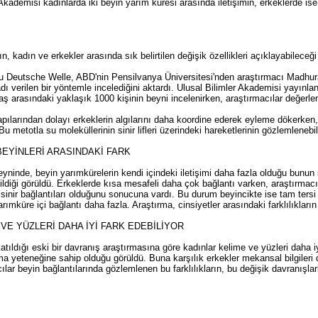
kademisi kadınlarda iki beyin yarım küresi arasında iletişimin, erkeklerde ise 
n, kadın ve erkekler arasında sık belirtilen değişik özellikleri açıklayabileceği 
 Deutsche Welle, ABD'nin Pensilvanya Üniversitesi'nden araştırmacı Madhura I
ı verilen bir yöntemle incelediğini aktardı. Ulusal Bilimler Akademisi yayınla
ş arasındaki yaklaşık 1000 kişinin beyni incelenirken, araştırmacılar değerlen
ılarından dolayı erkeklerin algılarını daha koordine ederek eyleme dökerken, ka
. Bu metotla su moleküllerinin sinir lifleri üzerindeki hareketlerinin gözlemlenebi
BEYİNLERİ ARASINDAKİ FARK
ninde, beyin yarımkürelerin kendi içindeki iletişimi daha fazla olduğu bunun so
ildiği görüldü. Erkeklerde kısa mesafeli daha çok bağlantı varken, araştırmacı
sinir bağlantıları olduğunu sonucuna vardı. Bu durum beyincikte ise tam tersi 
rımküre içi bağlantı daha fazla. Araştırma, cinsiyetler arasındaki farklılıkları
VE YÜZLERİ DAHA İYİ FARK EDEBİLİYOR
tıldığı eski bir davranış araştırmasına göre kadınlar kelime ve yüzleri daha iyi
a yeteneğine sahip olduğu görüldü. Buna karşılık erkekler mekansal bilgileri da
ılar beyin bağlantılarında gözlemlenen bu farklılıkların, bu değişik davranışl