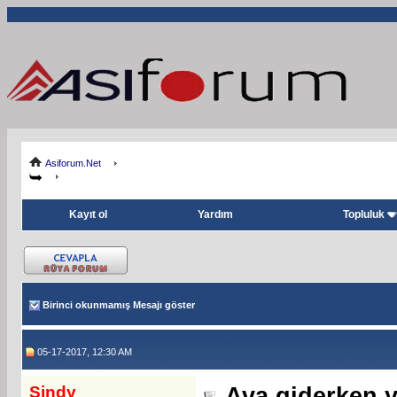
Asiforum.Net
Kayıt ol
Yardım
Topluluk
Birinci okunmamış Mesajı göster
05-17-2017, 12:30 AM
Sindy
Ava giderken 