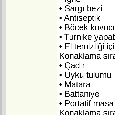
• Sargı bezi
• Antiseptik
• Böcek kovuc
• Turnike yapab
• El temizliği i
Konaklama sıra
• Çadır
• Uyku tulumu
• Matara
• Battaniye
• Portatif mas
Konaklama sıra