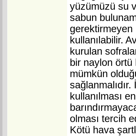
yüzümüzü su ve
sabun bulunamı
gerektirmeyen b
kullanılabilir.
kurulan sofral
bir naylon örtü
mümkün olduğu 
sağlanmalıdır.
kullanılması en
barındırmayaca
olması tercih ed
Kötü hava şart