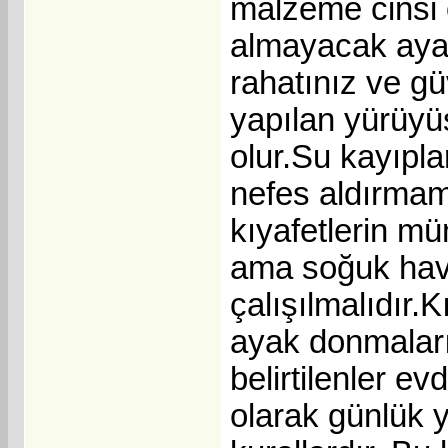
malzeme cinsi 
almayacak ayağı
rahatınız ve gü
yapılan yürüyüş
olur.Su kayıpla
nefes aldırmama
kıyafetlerin m
ama soğuk hava
çalışılmalıdır.K
ayak donmalar
belirtilenler ev
olarak günlük