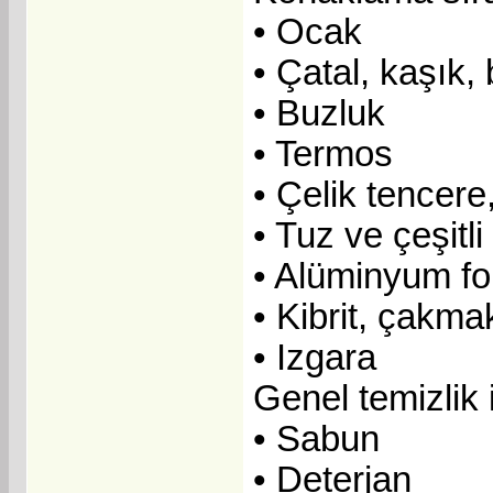
• Ocak
• Çatal, kaşık,
• Buzluk
• Termos
• Çelik tencere
• Tuz ve çeşitli
• Alüminyum fo
• Kibrit, çakma
• Izgara
Genel temizlik i
• Sabun
• Deterjan