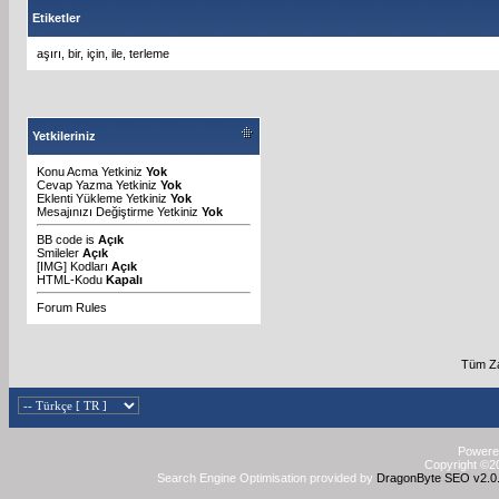
Etiketler
aşırı
,
bir
,
için
,
ile
,
terleme
Yetkileriniz
Konu Acma Yetkiniz
Yok
Cevap Yazma Yetkiniz
Yok
Eklenti Yükleme Yetkiniz
Yok
Mesajınızı Değiştirme Yetkiniz
Yok
BB code
is
Açık
Smileler
Açık
[IMG]
Kodları
Açık
HTML-Kodu
Kapalı
Forum Rules
Tüm Za
Powered
Copyright ©20
Search Engine Optimisation provided by
DragonByte SEO v2.0.3