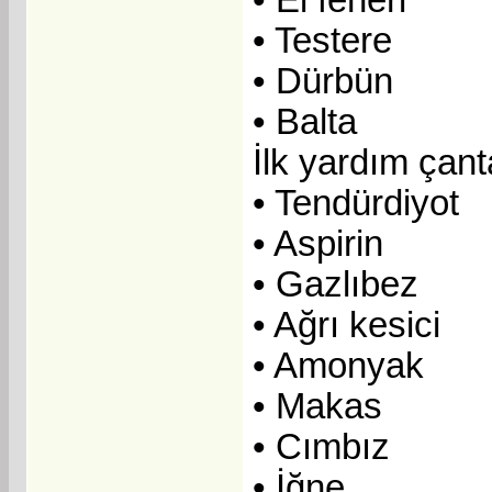
• Testere
• Dürbün
• Balta
İlk yardım çant
• Tendürdiyot
• Aspirin
• Gazlıbez
• Ağrı kesici
• Amonyak
• Makas
• Cımbız
• İğne