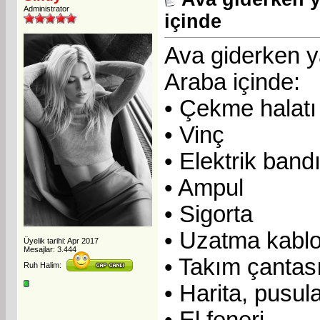
Administrator
içinde
Ava giderken 
Araba içinde:
• Çekme halatı
• Vinç
• Elektrik band
• Ampul
• Sigorta
• Uzatma kabl
Üyelik tarihi: Apr 2017
Mesajlar: 3.444
• Takım çantas
Ruh Halim:
• Harita, pusul
• El feneri