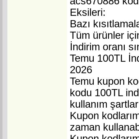
acs670886 kodu 
Eksileri:
Bazı kısıtlamala
Tüm ürünler için
İndirim oranı sını
Temu 100TL İnd
2026
Temu kupon kod
kodu 100TL indi
kullanım şartla
Kupon kodlarımı
zaman kullanabi
Kupon kodlarımı