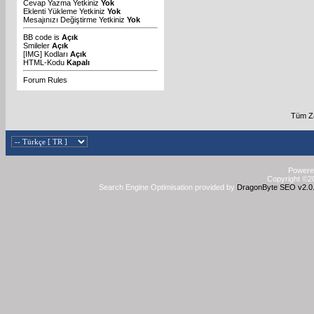
Cevap Yazma Yetkiniz
Yok
Eklenti Yükleme Yetkiniz
Yok
Mesajınızı Değiştirme Yetkiniz
Yok
BB code
is
Açık
Smileler
Açık
[IMG]
Kodları
Açık
HTML-Kodu
Kapalı
Forum Rules
Tüm Za
Powered
Copyright ©20
Search Engine Optimisation provided by
DragonByte SEO v2.0.3