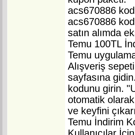
acs670886 kodu 
acs670886 kodu 
satın alımda ek
Temu 100TL İnd
Temu uygulaması
Alışveriş sepet
sayfasına gidi
kodunu girin. "
otomatik olara
ve keyfini çıkar
Temu İndirim K
Kullanıcılar İçin