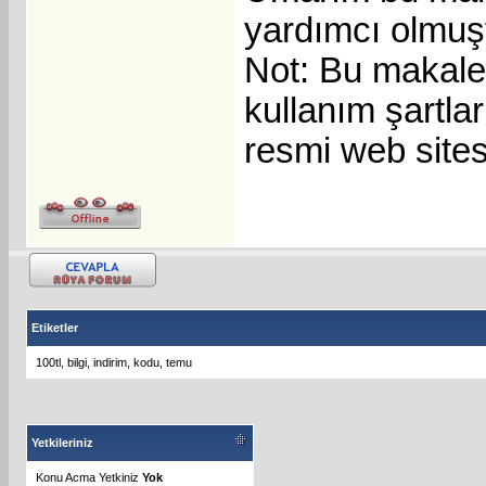
yardımcı olmuştu
Not: Bu makale,
kullanım şartlar
resmi web sites
Etiketler
100tl
,
bilgi
,
indirim
,
kodu
,
temu
Yetkileriniz
Konu Acma Yetkiniz
Yok