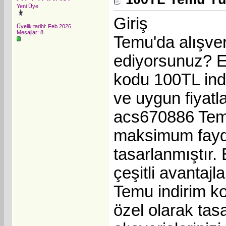
Yeni Üye
Giriş
Üyelik tarihi: Feb 2026
Mesajlar: 8
Temu'da alışve
ediyorsunuz? En
kodu 100TL indi
ve uygun fiyatla
acs670886 Temu 
maksimum fayda
tasarlanmıştır.
çeşitli avantajl
Temu indirim k
özel olarak tas