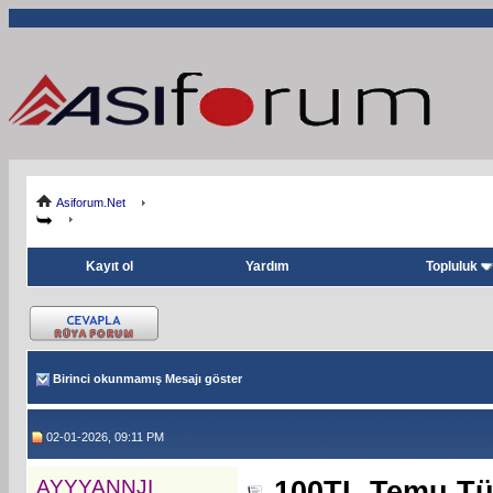
Asiforum.Net
Kayıt ol
Yardım
Topluluk
Birinci okunmamış Mesajı göster
02-01-2026, 09:11 PM
AYYYANNJI
100TL Temu Tür