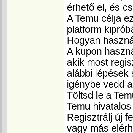
érhető el, és c
A Temu célja ez
platform kiprób
Hogyan haszná
A kupon haszná
akik most regis
alábbi lépések 
igénybe vedd 
Töltsd le a Tem
Temu hivatalos
Regisztrálj új 
vagy más elérh