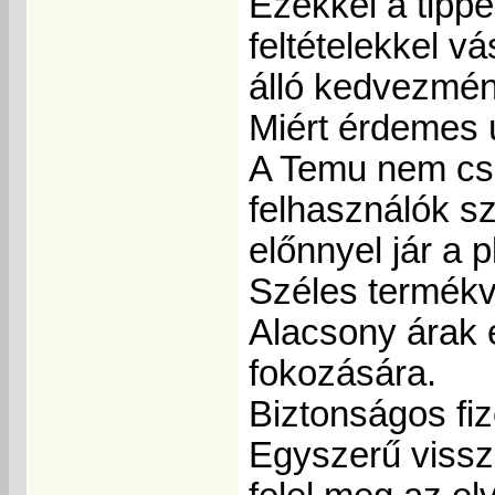
Ezekkel a tippe
feltételekkel v
álló kedvezmén
Miért érdemes ú
A Temu nem csa
felhasználók s
előnnyel jár a 
Széles termékv
Alacsony árak 
fokozására.
Biztonságos fi
Egyszerű vissz