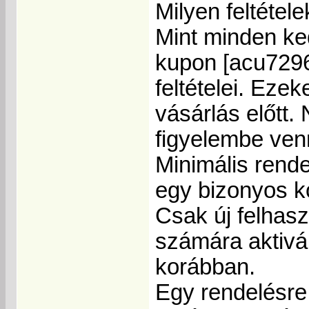
Milyen feltétel
Mint minden ke
kupon [acu7296
feltételei. Eze
vásárlás előtt.
figyelembe ven
Minimális rende
egy bizonyos ko
Csak új felhas
számára aktivá
korábban.
Egy rendelésre