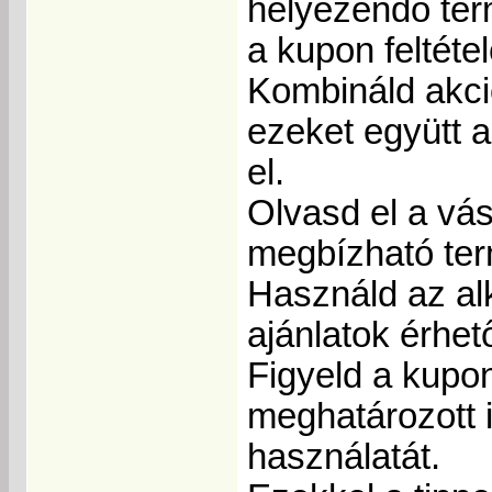
helyezendő term
a kupon feltéte
Kombináld akci
ezeket együtt 
el.
Olvasd el a vás
megbízható ter
Használd az al
ajánlatok érhet
Figyeld a kupon
meghatározott 
használatát.