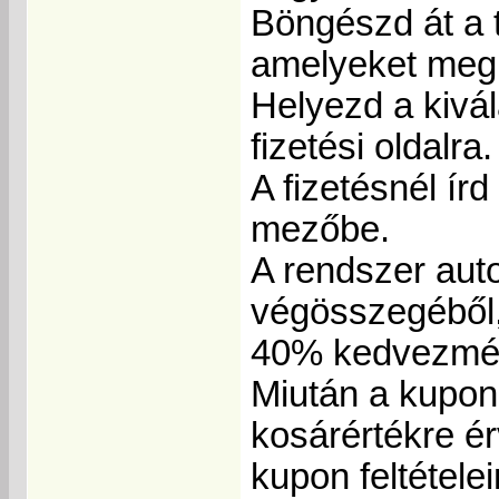
Böngészd át a 
amelyeket meg 
Helyezd a kivál
fizetési oldalra.
A fizetésnél ír
mezőbe.
A rendszer aut
végösszegéből,
40% kedvezmé
Miután a kupon 
kosárértékre ér
kupon feltétele