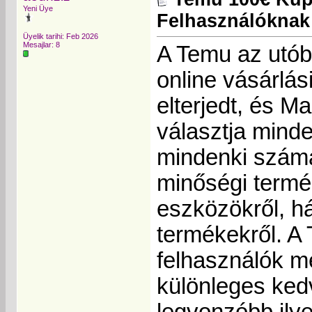
Yeni Üye
Felhasználóknak
Üyelik tarihi: Feb 2026
Mesajlar: 8
A Temu az utób
online vásárlás
elterjedt, és M
választja minde
mindenki számá
minőségi termék
eszközökről, há
termékekről. A
felhasználók m
különleges ked
legvonzóbb ily