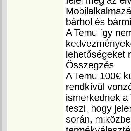
felel meg az e
Mobilalkalmazá
bárhol és bármi
A Temu így nem
kedvezményeke
lehetőségeket 
Összegzés
A Temu 100€ k
rendkívül vonzó
ismerkednek a T
teszi, hogy jel
során, miközben
termékválaszté