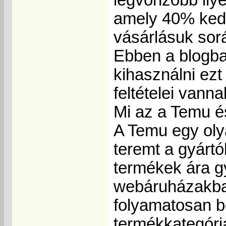
amely 40% kedv
vásárlásuk sor
Ebben a blogba
kihasználni ezt
feltételei vann
Mi az a Temu é
A Temu egy olya
teremt a gyárt
termékek ára g
webáruházakban
folyamatosan b
termékkategóriá