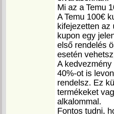
Mi az a Temu 
A Temu 100€ ku
kifejezetten az
kupon egy jele
első rendelés ö
esetén vehetsz
A kedvezmény l
40%-ot is levo
rendelsz. Ez k
termékeket vagy
alkalommal.
Fontos tudni, 