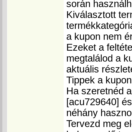
során használh
Kiválasztott te
termékkategóri
a kupon nem é
Ezeket a felté
megtalálod a ku
aktuális részlet
Tippek a kupon
Ha szeretnéd a
[acu729640] és
néhány hasznos
Tervezd meg el