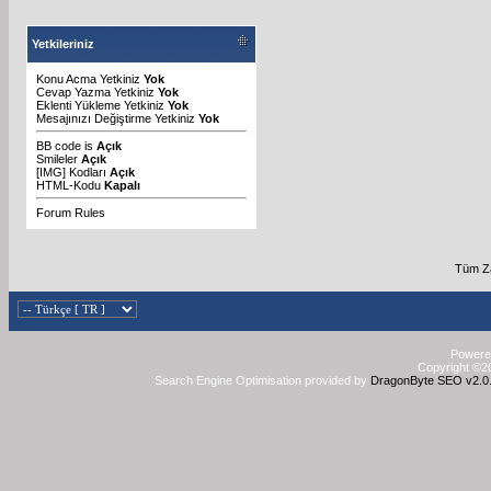
Yetkileriniz
Konu Acma Yetkiniz
Yok
Cevap Yazma Yetkiniz
Yok
Eklenti Yükleme Yetkiniz
Yok
Mesajınızı Değiştirme Yetkiniz
Yok
BB code
is
Açık
Smileler
Açık
[IMG]
Kodları
Açık
HTML-Kodu
Kapalı
Forum Rules
Tüm Za
Powered
Copyright ©20
Search Engine Optimisation provided by
DragonByte SEO v2.0.3