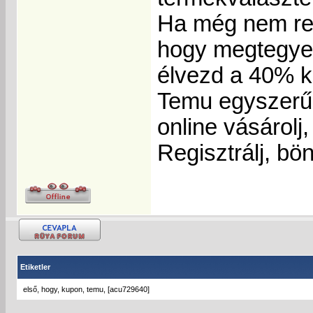
Ha még nem reg
hogy megtegyed
élvezd a 40% k
Temu egyszerű
online vásárolj
Regisztrálj, bö
Etiketler
első
,
hogy
,
kupon
,
temu
,
[acu729640]