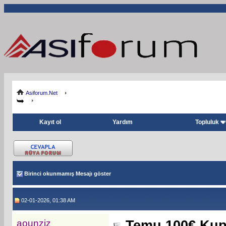
Asiforum.Net
Kayıt ol
Yardım
Topluluk
Birinci okunmamış Mesajı göster
02-01-2026, 01:38 AM
aounziz
Temu 100€ Kup