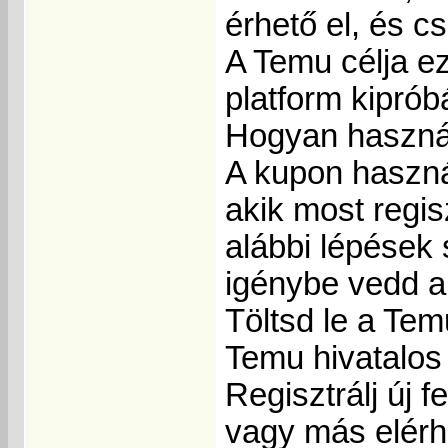
érhető el, és c
A Temu célja ez
platform kiprób
Hogyan haszná
A kupon haszná
akik most regis
alábbi lépések 
igénybe vedd 
Töltsd le a Tem
Temu hivatalos
Regisztrálj új 
vagy más elérh