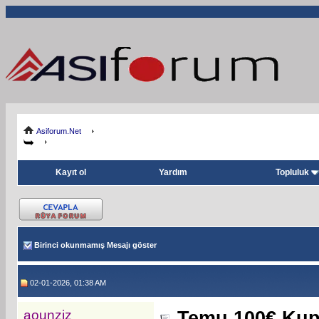
Asiforum.Net
Kayıt ol
Yardım
Topluluk
Birinci okunmamış Mesajı göster
02-01-2026, 01:38 AM
aounziz
Temu 100€ Kup