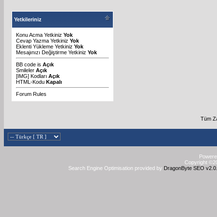
Yetkileriniz
Konu Acma Yetkiniz
Yok
Cevap Yazma Yetkiniz
Yok
Eklenti Yükleme Yetkiniz
Yok
Mesajınızı Değiştirme Yetkiniz
Yok
BB code
is
Açık
Smileler
Açık
[IMG]
Kodları
Açık
HTML-Kodu
Kapalı
Forum Rules
Tüm Za
Powered
Copyright ©20
Search Engine Optimisation provided by
DragonByte SEO v2.0.3