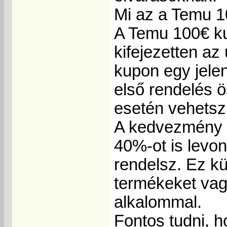
Mi az a Temu 
A Temu 100€ ku
kifejezetten az
kupon egy jele
első rendelés ö
esetén vehetsz
A kedvezmény l
40%-ot is levo
rendelsz. Ez k
termékeket vagy
alkalommal.
Fontos tudni, 