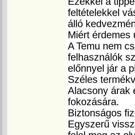
Ezekkel a tippe
feltételekkel v
álló kedvezmén
Miért érdemes ú
A Temu nem csa
felhasználók s
előnnyel jár a 
Széles termékv
Alacsony árak 
fokozására.
Biztonságos fi
Egyszerű vissz