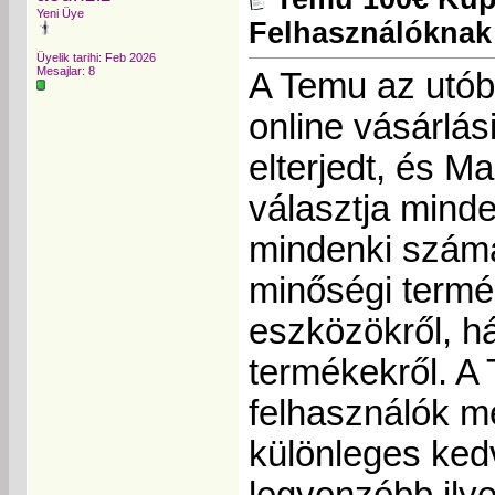
Yeni Üye
Felhasználóknak
Üyelik tarihi: Feb 2026
Mesajlar: 8
A Temu az utób
online vásárlás
elterjedt, és M
választja minde
mindenki számá
minőségi termék
eszközökről, há
termékekről. A
felhasználók m
különleges ked
legvonzóbb ily