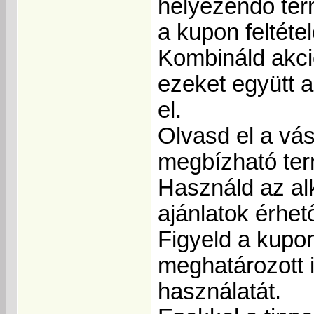
helyezendő term
a kupon feltéte
Kombináld akci
ezeket együtt 
el.
Olvasd el a vás
megbízható ter
Használd az al
ajánlatok érhet
Figyeld a kupon
meghatározott 
használatát.