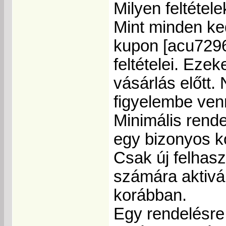
Milyen feltétel
Mint minden ke
kupon [acu7296
feltételei. Eze
vásárlás előtt.
figyelembe ven
Minimális rende
egy bizonyos ko
Csak új felhas
számára aktivá
korábban.
Egy rendelésre