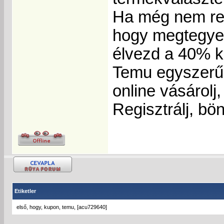
Ha még nem reg
hogy megtegyed
élvezd a 40% k
Temu egyszerű
online vásárolj
Regisztrálj, bö
Etiketler
első
,
hogy
,
kupon
,
temu
,
[acu729640]