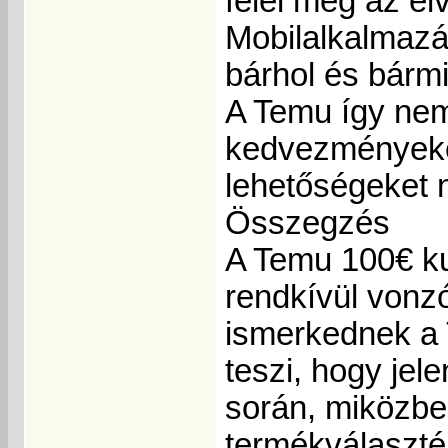
felel meg az e
Mobilalkalmazá
bárhol és bármi
A Temu így nem
kedvezményeke
lehetőségeket 
Összegzés
A Temu 100€ k
rendkívül vonzó
ismerkednek a T
teszi, hogy jel
során, miközben
termékválaszté