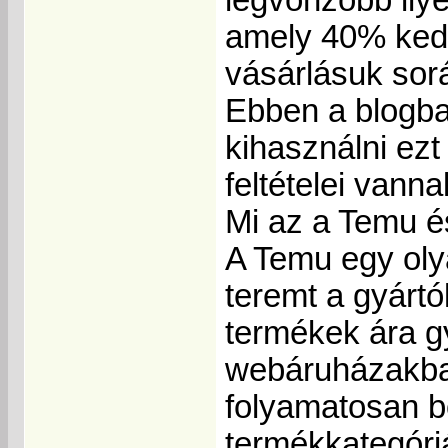
amely 40% kedv
vásárlásuk sor
Ebben a blogba
kihasználni ezt
feltételei vann
Mi az a Temu é
A Temu egy olya
teremt a gyárt
termékek ára g
webáruházakban
folyamatosan b
termékkategóriá