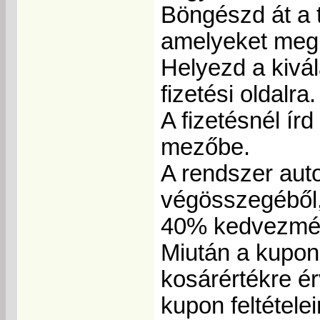
Böngészd át a 
amelyeket meg 
Helyezd a kivál
fizetési oldalra.
A fizetésnél ír
mezőbe.
A rendszer aut
végösszegéből,
40% kedvezmé
Miután a kupon 
kosárértékre ér
kupon feltétele