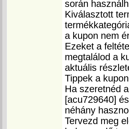
során használh
Kiválasztott te
termékkategóri
a kupon nem é
Ezeket a felté
megtalálod a ku
aktuális részlet
Tippek a kupon
Ha szeretnéd a
[acu729640] és
néhány hasznos
Tervezd meg el