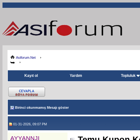
Asiforum.Net
Kayıt ol
Yardım
Topluluk
Birinci okunmamış Mesajı göster
01-31-2026, 09:07 PM
AYYANNJI
Temu Kupon Ko