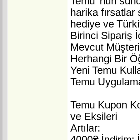
Temu 'nun sund
harika fırsatlar
hediye ve Türki
Birinci Sipariş 
Mevcut Müşteril
Herhangi Bir Ö
Yeni Temu Kulla
Temu Uygulamas
Temu Kupon Kod
ve Eksileri
Artılar:
4000₴ İndirim: İ