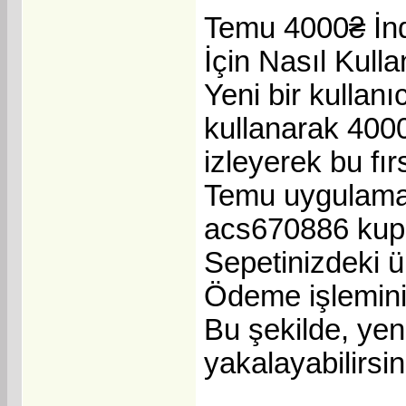
Temu 4000₴ İnd
İçin Nasıl Kullan
Yeni bir kullan
kullanarak 4000₴
izleyerek bu fır
Temu uygulaması
acs670886 kupo
Sepetinizdeki ür
Ödeme işlemini
Bu şekilde, yeni
yakalayabilirsin