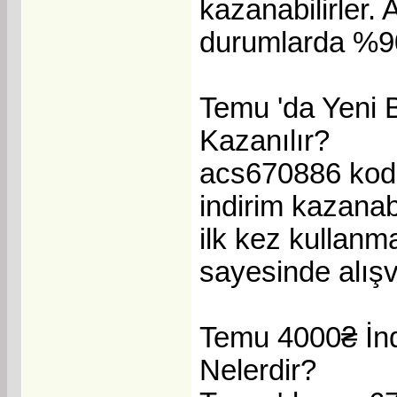
kazanabilirler.
durumlarda %90 
Temu 'da Yeni 
Kazanılır?
acs670886 kodun
indirim kazanab
ilk kez kullanm
sayesinde alışve
Temu 4000₴ İnd
Nelerdir?