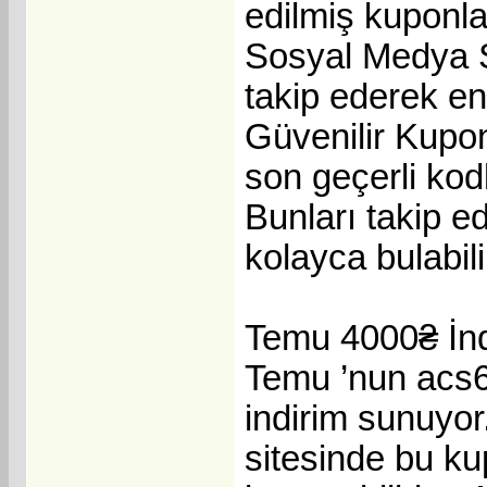
edilmiş kuponlar
Sosyal Medya S
takip ederek en
Güvenilir Kupon
son geçerli kodl
Bunları takip e
kolayca bulabili
Temu 4000₴ İndi
Temu ’nun acs6
indirim sunuyo
sitesinde bu ku