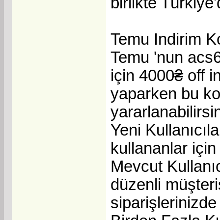
birlikte Türkiye'
Temu Indirim K
Temu 'nun acs6
için 4000₴ off i
yaparken bu ko
yararlanabilirsi
Yeni Kullanıcıl
kullananlar için
Mevcut Kullanıc
düzenli müşter
siparişlerinizde