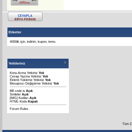
Etiketler
4000₴
,
için
,
indirim
,
kupon
,
temu
Yetkileriniz
Konu Acma Yetkiniz
Yok
Cevap Yazma Yetkiniz
Yok
Eklenti Yükleme Yetkiniz
Yok
Mesajınızı Değiştirme Yetkiniz
Yok
BB code
is
Açık
Smileler
Açık
[IMG]
Kodları
Açık
HTML-Kodu
Kapalı
Forum Rules
Tüm Za