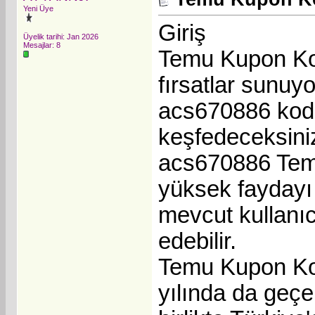
Yeni Üye
Giriş
Üyelik tarihi: Jan 2026
Mesajlar: 8
Temu Kupon Kod
fırsatlar sunu
acs670886 koduy
keşfedeceksini
acs670886 Temu
yüksek faydayı 
mevcut kullanıc
edebilir.
Temu Kupon Kod
yılında da geçe