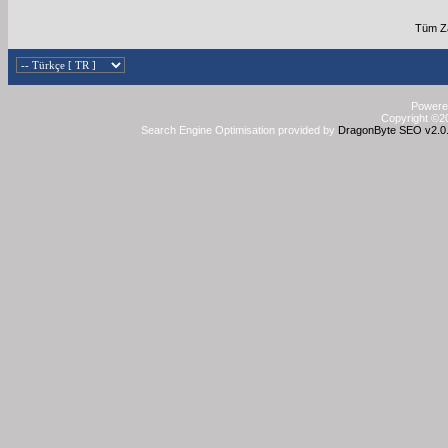
Tüm Za
Powered
Copyright ©20
Search Engine Optimisation provided by
DragonByte SEO v2.0.3