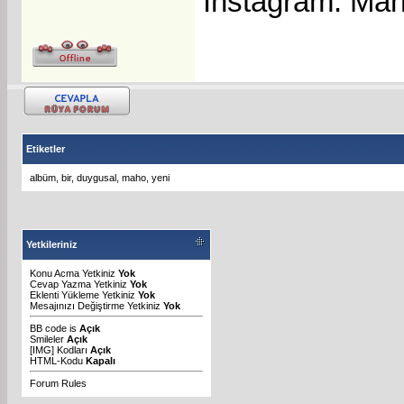
Instagram: Ma
Etiketler
albüm
,
bir
,
duygusal
,
maho
,
yeni
Yetkileriniz
Konu Acma Yetkiniz
Yok
Cevap Yazma Yetkiniz
Yok
Eklenti Yükleme Yetkiniz
Yok
Mesajınızı Değiştirme Yetkiniz
Yok
BB code
is
Açık
Smileler
Açık
[IMG]
Kodları
Açık
HTML-Kodu
Kapalı
Forum Rules