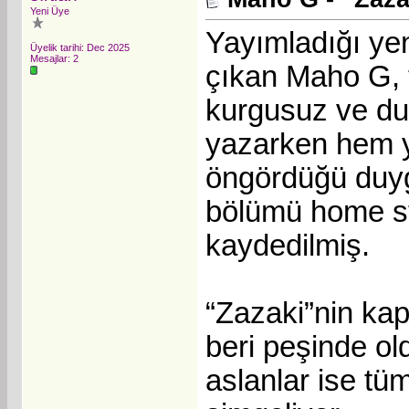
Yeni Üye
Yayımladığı yen
Üyelik tarihi: Dec 2025
Mesajlar: 2
çıkan Maho G,
kurgusuz ve du
yazarken hem y
öngördüğü duyg
bölümü home st
kaydedilmiş.
“Zazaki”nin ka
beri peşinde o
aslanlar ise t