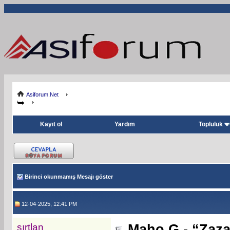
Asiforum.Net
Kayıt ol
Yardım
Topluluk
Birinci okunmamış Mesajı göster
12-04-2025, 12:41 PM
sırtlan
Maho G - “Zaza