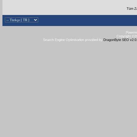
Tüm Za
Powered
Copyright ©20
Search Engine Optimisation provided by
DragonByte SEO v2.0.3