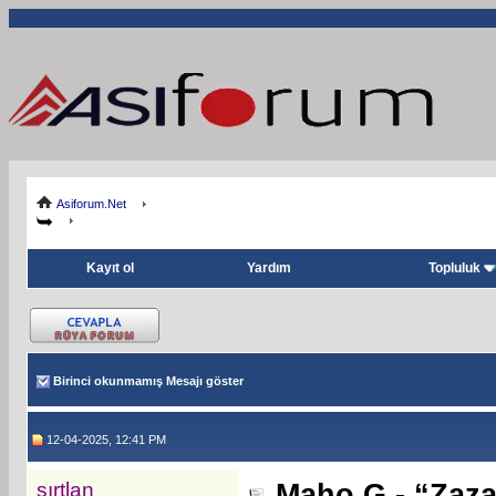
Asiforum.Net
Kayıt ol
Yardım
Topluluk
Birinci okunmamış Mesajı göster
12-04-2025, 12:41 PM
sırtlan
Maho G - “Zaza