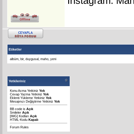
Instagram: Ma
Etiketler
albüm
,
bir
,
duygusal
,
maho
,
yeni
Yetkileriniz
Konu Acma Yetkiniz
Yok
Cevap Yazma Yetkiniz
Yok
Eklenti Yükleme Yetkiniz
Yok
Mesajınızı Değiştirme Yetkiniz
Yok
BB code
is
Açık
Smileler
Açık
[IMG]
Kodları
Açık
HTML-Kodu
Kapalı
Forum Rules