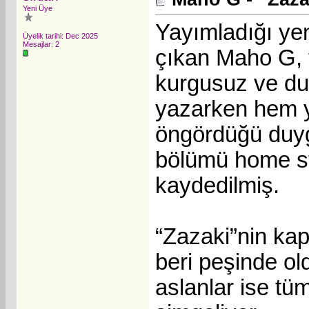
Yeni Üye
Yayımladığı yen
Üyelik tarihi: Dec 2025
Mesajlar: 2
çıkan Maho G,
kurgusuz ve du
yazarken hem y
öngördüğü duyg
bölümü home st
kaydedilmiş.
“Zazaki”nin ka
beri peşinde o
aslanlar ise t