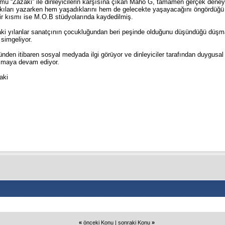
ümü “Zazaki” ile dinleyicilerin karşısına çıkan Maho G, tamamen gerçek dene
kıları yazarken hem yaşadıklarını hem de gelecekte yaşayacağını öngördüğü 
r kısmı ise M.O.B stüdyolarında kaydedilmiş.
ki yılanlar sanatçının çocukluğundan beri peşinde olduğunu düşündüğü düşman
simgeliyor.
nden itibaren sosyal medyada ilgi görüyor ve dinleyiciler tarafından duygusa
ışmaya devam ediyor.
aki
«
önceki Konu
|
sonraki Konu
»