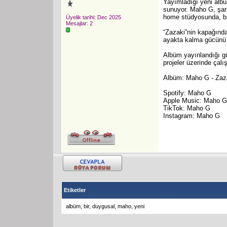
Yayımladığı yeni alb
sunuyor. Maho G, şar
home stüdyosunda, bi
Üyelik tarihi: Dec 2025
Mesajlar: 2
“Zazaki”nin kapağında
ayakta kalma gücünü 
Albüm yayınlandığı gü
projeler üzerinde çal
Albüm: Maho G - Zaz
Spotify: Maho G
Apple Music: Maho G
TikTok: Maho G
Instagram: Maho G
Etiketler
albüm
,
bir
,
duygusal
,
maho
,
yeni