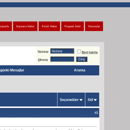
nasayfa
Kaynarca Haber
Ferizli Haber
Program İndir
Duyurular
Nickiniz
Beni hatırla
Şifreniz
günki Mesajlar
Arama
Seçenekler
Stil
#
1