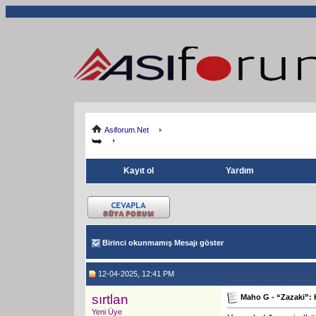
Asiforum.Net
Kayıt ol
Yardım
Birinci okunmamış Mesajı göster
12-04-2025, 12:41 PM
sırtlan
Maho G - “Zazaki”:
Yeni Üye