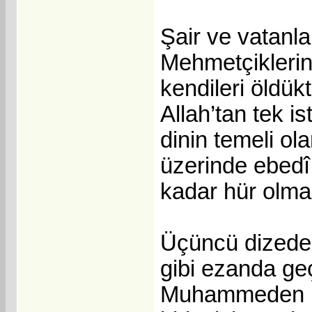
Şair ve vatanla
Mehmetçiklerin,
kendileri öldük
Allah’tan tek 
dinin temeli o
üzerinde ebedî 
kadar hür olmas
Üçüncü dizedek
gibi ezanda geç
Muhammeden Ras