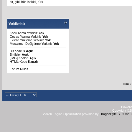
bir
,
gibi
,
hür
,
istiklal
,
türk
Yetkileriniz
Konu Acma Yetkiniz
Yok
Cevap Yazma Yetkiniz
Yok
Eklenti Yükleme Yetkiniz
Yok
Mesajınızı Değiştirme Yetkiniz
Yok
BB code
is
Açık
Smileler
Açık
[IMG]
Kodları
Açık
HTML-Kodu
Kapalı
Forum Rules
Tüm Za
Powered
Copyright ©20
Search Engine Optimisation provided by
DragonByte SEO v2.0.3