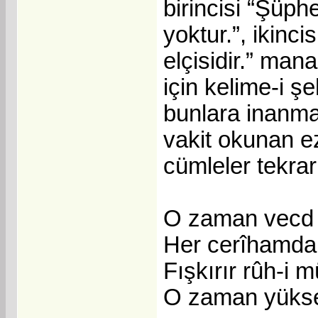
birincisi “Şüphe
yoktur.”, ikinc
elçisidir.” man
için kelime-i ş
bunlara inanma
vakit okunan ez
cümleler tekrarl
O zaman vecd i
Her cerîhamdan
Fışkırır rûh-i 
O zaman yüksel