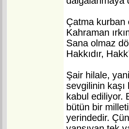
dalgalanmaya 
Çatma kurban ol
Kahraman ırkıma
Sana olmaz dök
Hakkıdır, Hakk’a
Şair hilale, ya
sevgilinin kaşı 
kabul ediliyor.
bütün bir mille
yerindedir. Çün
yansıyan tek va