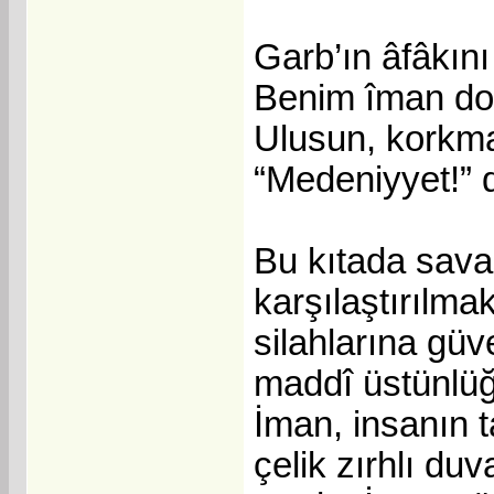
Garb’ın âfâkını
Benim îman dol
Ulusun, korkma!
“Medeniyyet!” 
Bu kıtada savaşa
karşılaştırılma
silahlarına gü
maddî üstünlüğ
İman, insanın t
çelik zırhlı du