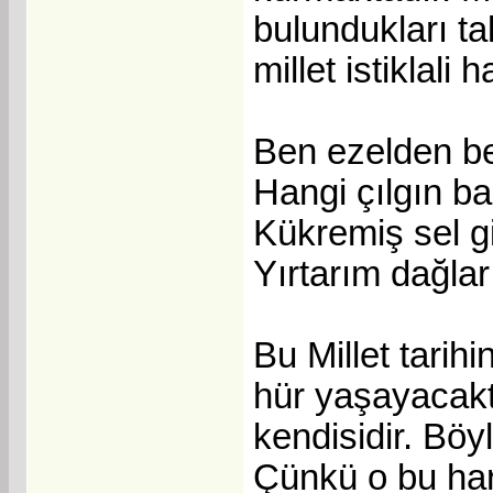
bulundukları ta
millet istiklali h
Ben ezelden be
Hangi çılgın b
Kükremiş sel g
Yırtarım dağla
Bu Millet tari
hür yaşayacaktı
kendisidir. Böy
Çünkü o bu har