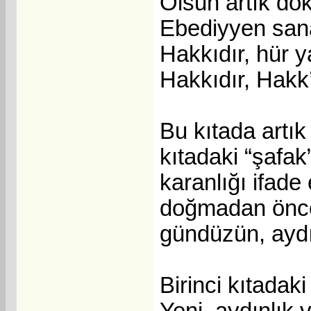
Olsun artık dök
Ebediyyen sana
Hakkıdır, hür 
Hakkıdır, Hakk’a
Bu kıtada artık
kıtadaki “şafak
karanlığı ifade
doğmadan öncek
gündüzün, aydın
Birinci kıtadaki
Yeni, aydınlık v