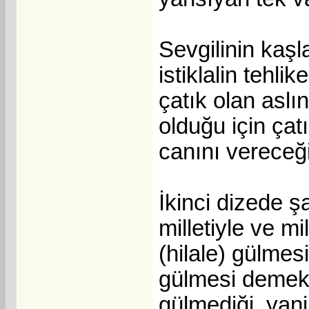
Sevgilinin kaşl
istiklalin tehli
çatık olan aslınd
olduğu için çatı
canını vereceği
İkinci dizede ş
milletiyle ve mi
(hilale) gülmes
gülmesi demek,
gülmediği, yani 