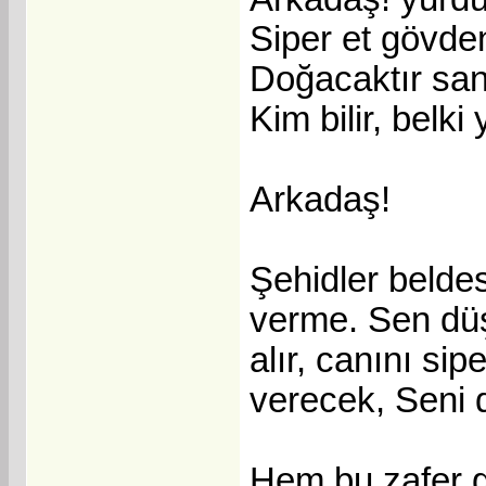
Siper et gövde
Doğacaktır san
Kim bilir, belki
Arkadaş!
Şehidler belde
verme. Sen düş
alır, canını sip
verecek, Seni d
Hem bu zafer gü