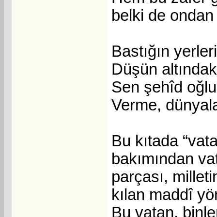
belki de ondan
Bastığın yerler
Düşün altındaki
Sen şehîd oğlus
Verme, dünyala
Bu kıtada “vat
bakımından vat
parçası, millet
kılan maddî yön
Bu vatan, binl