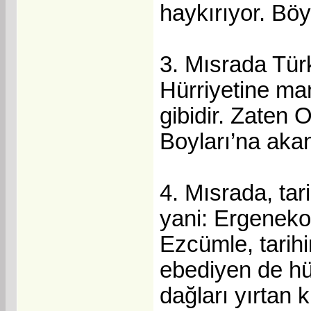
haykırıyor. Böyl
3. Mısrada Türk
Hürriyetine man
gibidir. Zaten 
Boyları’na akan 
4. Mısrada, tar
yani: Ergenekon
Ezcümle, tarihi
ebediyen de hü
dağları yırtan k