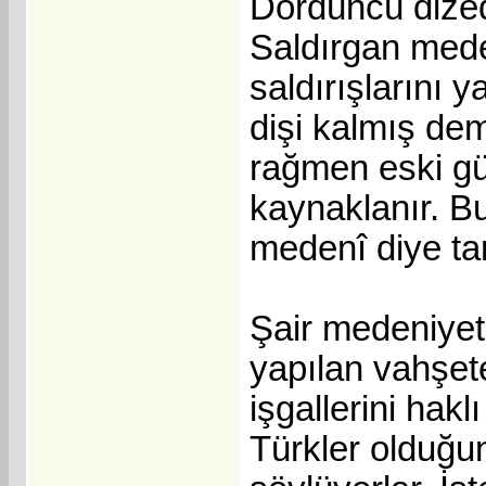
Dördüncü dized
Saldırgan mede
saldırışlarını y
dişi kalmış de
rağmen eski g
kaynaklanır. B
medenî diye tan
Şair medeniyete
yapılan vahşete
işgallerini hak
Türkler olduğun