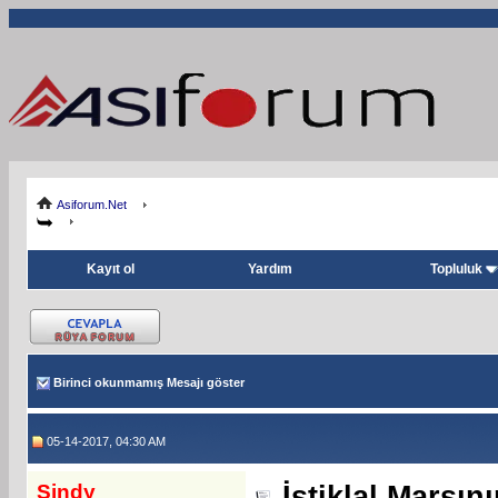
Asiforum.Net
Kayıt ol
Yardım
Topluluk
Birinci okunmamış Mesajı göster
05-14-2017, 04:30 AM
Sindy
İstiklal Marşı