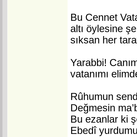
Bu Cennet Vata
altı öylesine ş
sıksan her tara
Yarabbi! Canımı
vatanımı elimd
Rûhumun sende
Değmesin ma’b
Bu ezanlar ki ş
Ebedî yurdumun