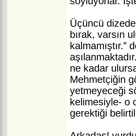
söylüyorlar. İş
Üçüncü dizede 
bırak, varsın u
kalmamıştır.” d
aşılanmaktadır.
ne kadar ulurs
Mehmetçiğin g
yetmeyeceği sö
kelimesiyle- o
gerektiği belirtil
Arkadaş! yurdu