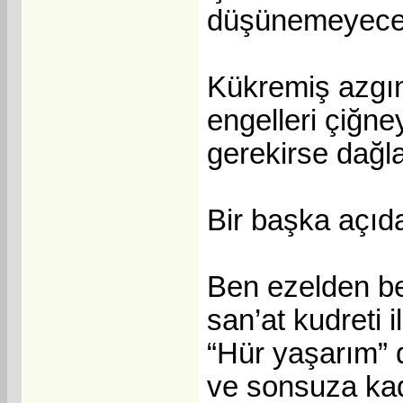
düşünemeyecek k
Kükremiş azgın
engelleri çiğne
gerekirse dağla
Bir başka açı
Ben ezelden ber
san’at kudreti i
“Hür yaşarım” 
ve sonsuza kad