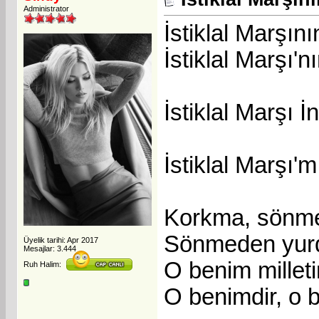
Administrator
İstiklal Marşı
İstiklal Marşı'
İstiklal Marşı 
İstiklal Marşı'
Korkma, sönme
Sönmeden yurd
Üyelik tarihi: Apr 2017
Mesajlar: 3.444
O benim milleti
Ruh Halim:
O benimdir, o b