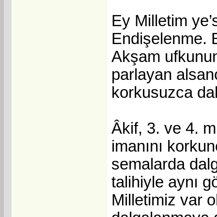
Ey Milletim ye
Endişelenme. B
Akşam ufkunun şa
parlayan alsan
korkusuzca dal
Âkif, 3. ve 4. m
imanını korkunç
semalarda dalga
talihiyle aynı 
Milletimiz var 