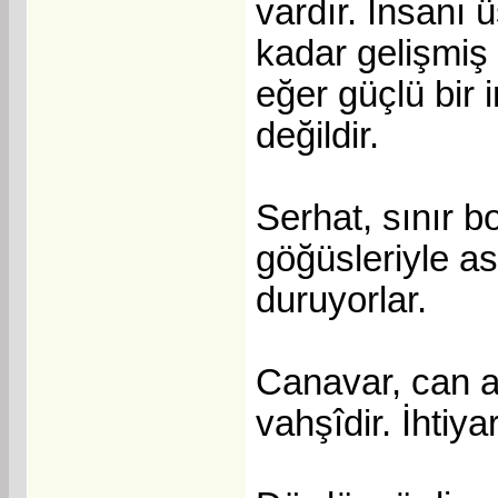
vardır. İnsanı 
kadar gelişmiş 
eğer güçlü bir
değildir.
Serhat, sınır b
göğüsleriyle as
duruyorlar.
Canavar, can al
vahşîdir. İhtiya