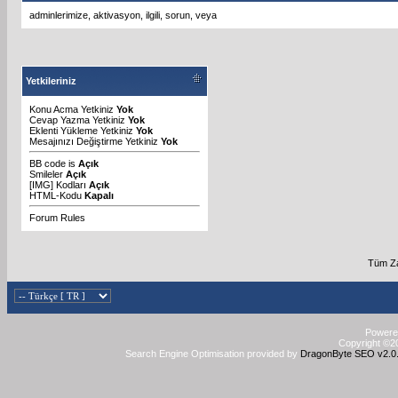
adminlerimize
,
aktivasyon
,
ilgili
,
sorun
,
veya
Yetkileriniz
Konu Acma Yetkiniz
Yok
Cevap Yazma Yetkiniz
Yok
Eklenti Yükleme Yetkiniz
Yok
Mesajınızı Değiştirme Yetkiniz
Yok
BB code
is
Açık
Smileler
Açık
[IMG]
Kodları
Açık
HTML-Kodu
Kapalı
Forum Rules
Tüm Za
Powered
Copyright ©20
Search Engine Optimisation provided by
DragonByte SEO v2.0.3