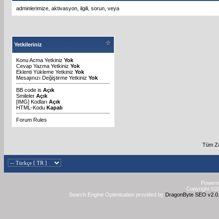
adminlerimize
,
aktivasyon
,
ilgili
,
sorun
,
veya
Yetkileriniz
Konu Acma Yetkiniz
Yok
Cevap Yazma Yetkiniz
Yok
Eklenti Yükleme Yetkiniz
Yok
Mesajınızı Değiştirme Yetkiniz
Yok
BB code
is
Açık
Smileler
Açık
[IMG]
Kodları
Açık
HTML-Kodu
Kapalı
Forum Rules
Tüm Za
Powered
Copyright ©20
Search Engine Optimisation provided by
DragonByte SEO v2.0.3