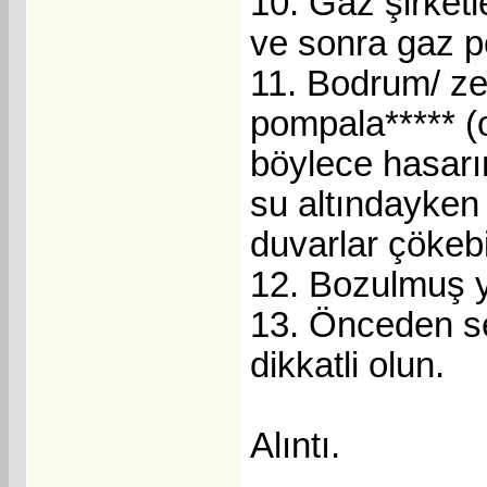
10. Gaz şirketl
ve sonra gaz p
11. Bodrum/ ze
pompala***** (
böylece hasarı
su altındayken
duvarlar çökebi
12. Bozulmuş yar
13. Önceden sel
dikkatli olun.
Alıntı.