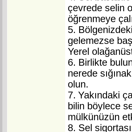
çevrede selin o
öğrenmeye çalı
5. Bölgenizdeki
gelemezse başı
Yerel olağanüs
6. Birlikte bul
nerede sığınak 
olun.
7. Yakındaki ç
bilin böylece s
mülkünüzün etki
8. Sel sigorta