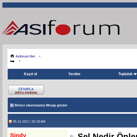
Asiforum.Net
Kayıt ol
Yardım
Topluluk
Birinci okunmamış Mesajı göster
05-11-2017, 05:18 AM
Sindy
Sel Nedir Önle