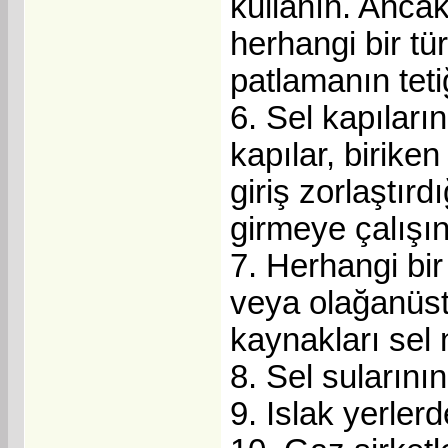
kullanın. Anca
herhangi bir tü
patlamanın tetiği
6. Sel kapıları
kapılar, birik
giriş zorlaştır
girmeye çalışın
7. Herhangi bi
veya olağanüst
kaynakları sel n
8. Sel sularını
9. Islak yerlerd