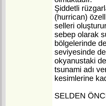
Şiddetli rüzgarl
(hurrican) özell
selleri oluşturu
sebep olarak su
bölgelerinde d
seviyesinde de
okyanustaki de
tsunami adı ver
kesimlerine kada
SELDEN ÖNC