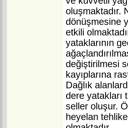
ve kuvvetli yağ
oluşmaktadır. 
dönüşmesine ya
etkili olmakta
yataklarının g
ağaçlandırılmas
değiştirilmesi
kayıplarına ras
Dağlık alanlar
dere yatakları 
seller oluşur. Ö
heyelan tehlike
olmaktadır.