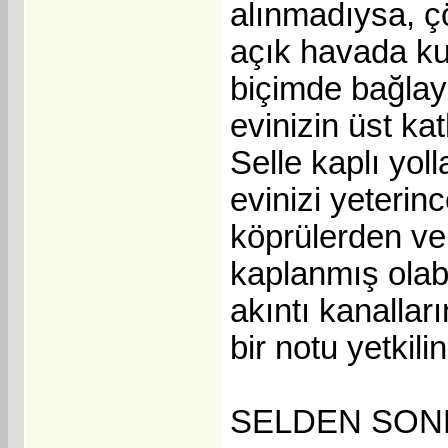
alınmadıysa, ç
açık havada kul
biçimde bağlay
evinizin üst kat
Selle kaplı yo
evinizi yeterin
köprülerden ve
kaplanmış olabi
akıntı kanalları
bir notu yetkili
SELDEN SON