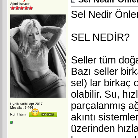
Administrator
Sel Nedir Önle
SEL NEDİR?
Seller tüm doğa
Bazı seller bir
sel) lar birkaç
olabilir. Su, hı
parçalanmış ağa
Üyelik tarihi: Apr 2017
Mesajlar: 3.444
akıntı sistemle
Ruh Halim:
üzerinden hızla