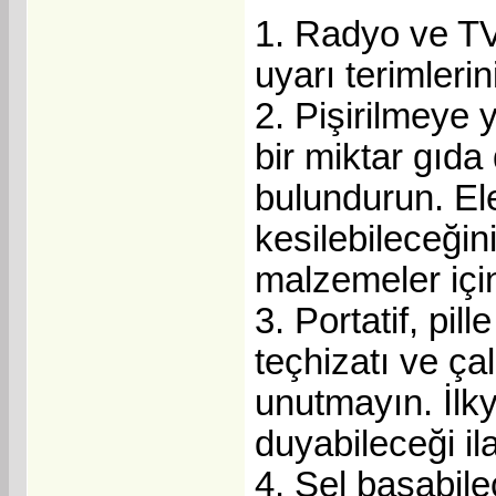
1. Radyo ve TV 
uyarı terimlerini
2. Pişirilmey
bir miktar gıd
bulundurun. El
kesilebileceğin
malzemeler için
3. Portatif, pi
teçhizatı ve ça
unutmayın. İlk
duyabileceği il
4. Sel basabil