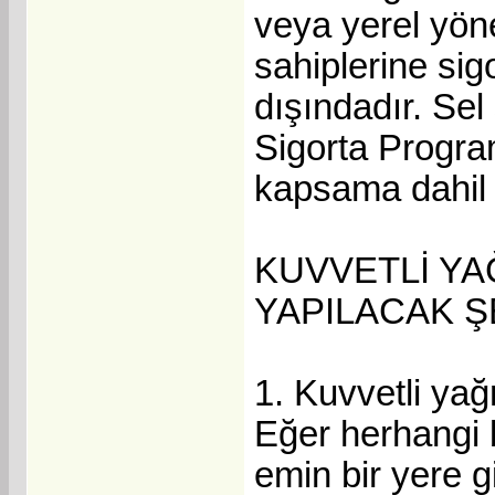
veya yerel yön
sahiplerine sig
dışındadır. Sel
Sigorta Progra
kapsama dahil 
KUVVETLİ Y
YAPILACAK 
1. Kuvvetli yağ
Eğer herhangi 
emin bir yere g