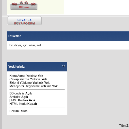
Etiketler
bir
,
diğer
,
için
,
olun
,
sel
Yetkileriniz
Konu Acma Yetkiniz
Yok
Cevap Yazma Yetkiniz
Yok
Eklenti Yükleme Yetkiniz
Yok
Mesajınızı Değiştirme Yetkiniz
Yok
BB code
is
Açık
Smileler
Açık
[IMG]
Kodları
Açık
HTML-Kodu
Kapalı
Forum Rules
Tüm Za