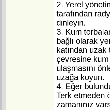
2. Yerel yöneti
tarafından rady
dinleyin.
3. Kum torbalar
bağlı olarak y
katından uzak t
çevresine kum t
ulaşmasını önl
uzağa koyun.
4. Eğer bulundu
Terk etmeden ö
zamanınız varsa