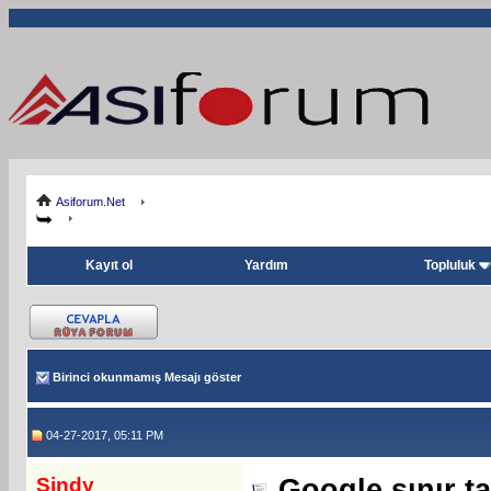
Asiforum.Net
Kayıt ol
Yardım
Topluluk
Birinci okunmamış Mesajı göster
04-27-2017, 05:11 PM
Sindy
Google sınır t