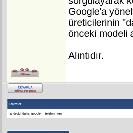
sorgulayarak k
Google'a yönelt
üreticilerinin 
önceki modeli a
Alıntıdır.
Etiketler
android
,
daha
,
googleın
,
telefon
,
yeni