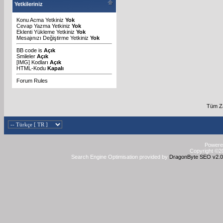
Yetkileriniz
Konu Acma Yetkiniz
Yok
Cevap Yazma Yetkiniz
Yok
Eklenti Yükleme Yetkiniz
Yok
Mesajınızı Değiştirme Yetkiniz
Yok
BB code
is
Açık
Smileler
Açık
[IMG]
Kodları
Açık
HTML-Kodu
Kapalı
Forum Rules
Tüm Za
Powered
Copyright ©20
Search Engine Optimisation provided by
DragonByte SEO v2.0.