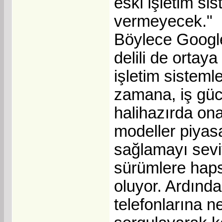
eski işletim si
vermeyecek."
Böylece Google 
delili de ortaya
işletim sisteml
zamana, iş güc
halihazırda ona
modeller piyasa
sağlamayı sevi
sürümlere haps
oluyor. Ardından
telefonlarına n