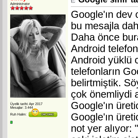
Administrator
Google'ın dev c
bu mesajla daha
Daha önce bura
Android telefon 
Android yüklü 
telefonların Go
belirtmiştik. S
çok önemliydi 
Google'ın üreti
Üyelik tarihi: Apr 2017
Mesajlar: 3.444
Google'ın üreti
Ruh Halim:
not yer alıyor: