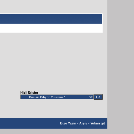
Hizli Erisim
Bize Yazin
-
Arşiv
-
Yukarı git