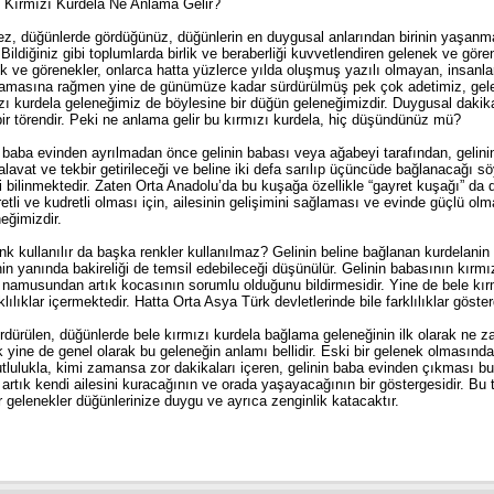
n Kırmızı Kurdela Ne Anlama Gelir?
, düğünlerde gördüğünüz, düğünlerin en duygusal anlarından birinin yaşanmas
ldiğiniz gibi toplumlarda birlik ve beraberliği kuvvetlendiren gelenek ve görene
k ve görenekler, onlarca hatta yüzlerce yılda oluşmuş yazılı olmayan, insanları
mamasına rağmen yine de günümüze kadar sürdürülmüş pek çok adetimiz, gelen
zı kurdela geleneğimiz de böylesine bir düğün geleneğimizdir. Duygusal dakik
bir törendir. Peki ne anlama gelir bu kırmızı kurdela, hiç düşündünüz mü?
n baba evinden ayrılmadan önce gelinin babası veya ağabeyi tarafından, gelinin
lavat ve tekbir getirileceği ve beline iki defa sarılıp üçüncüde bağlanacağı s
ği bilinmektedir. Zaten Orta Anadolu’da bu kuşağa özellikle “gayret kuşağı” da
yretli ve kudretli olması için, ailesinin gelişimini sağlaması ve evinde güçlü ol
eğimizdir.
k kullanılır da başka renkler kullanılmaz? Gelinin beline bağlanan kurdelanin 
in yanında bakireliği de temsil edebileceği düşünülür. Gelinin babasının kırmı
n namusundan artık kocasının sorumlu olduğunu bildirmesidir. Yine de bele kır
klılıklar içermektedir. Hatta Orta Asya Türk devletlerinde bile farklılıklar göster
rdürülen, düğünlerde bele kırmızı kurdela bağlama geleneğinin ilk olarak ne zama
 yine de genel olarak bu geleneğin anlamı bellidir. Eski bir gelenek olmasın
lulukla, kimi zamansa zor dakikaları içeren, gelinin baba evinden çıkması bu
rtık kendi ailesini kuracağının ve orada yaşayacağının bir göstergesidir. Bu t
r gelenekler düğünlerinize duygu ve ayrıca zenginlik katacaktır.