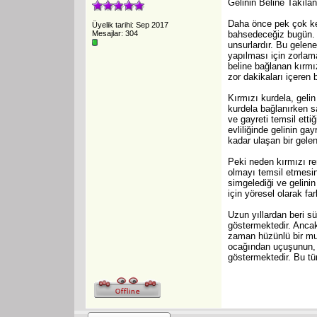
Gelinin Beline Takıla
Daha önce pek çok kez
Üyelik tarihi: Sep 2017
Mesajlar: 304
bahsedeceğiz bugün. Bi
unsurlardır. Bu gelene
yapılması için zorla
beline bağlanan kırmı
zor dakikaları içeren 
Kırmızı kurdela, geli
kurdela bağlanırken sa
ve gayreti temsil etti
evliliğinde gelinin ga
kadar ulaşan bir gelen
Peki neden kırmızı ren
olmayı temsil etmesin
simgelediği ve gelini
için yöresel olarak far
Uzun yıllardan beri sü
göstermektedir. Ancak
zaman hüzünlü bir mut
ocağından uçuşunun, a
göstermektedir. Bu tü