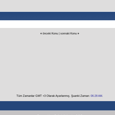
«
önceki Konu
|
sonraki Konu
»
Tüm Zamanlar GMT +3 Olarak Ayarlanmış. Şuanki Zaman:
06:28 AM
.