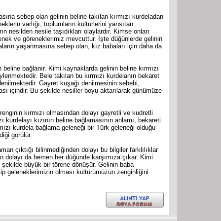
ına sebep olan gelinin beline takılan kırmızı kurdeladan
klerin varlığı, toplumların kültürlerini yansıtan
n nesilden nesile taşıdıkları olaylardır. Kimse onları
ek ve göreneklerimiz mevcuttur. İşte düğünlerde gelinin
aların yaşanmasına sebep olan, kız babaları için daha da
 beline bağlanır. Kimi kaynaklarda gelinin beline kırmızı
öylenmektedir. Bele takılan bu kırmızı kurdelanın bekaret
 denilmektedir. Gayret kuşağı denilmesinin sebebi,
ması içindir. Bu şekilde nesiller boyu aktarılarak günümüze
renginin kırmızı olmasından dolayı gayretli ve kudretli
zı kurdelayı kızının beline bağlamasının anlamı, bekareti
mızı kurdela bağlama geleneği bir Türk geleneği olduğu
diği görülür.
n çıktığı bilinmediğinden dolayı bu bilgiler farklılıklar
dan dolayı da hemen her düğünde karşımıza çıkar. Kimi
 şekilde büyük bir törene dönüşür. Gelinin baba
ip geleneklerimizin olması kültürümüzün zenginliğini