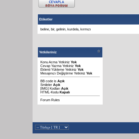
Etiketler
beline
,
bir
,
gelinin
,
kurdela
,
kırmızı
Yetkileriniz
Konu Acma Yetkiniz
Yok
Cevap Yazma Yetkiniz
Yok
Eklenti Yükleme Yetkiniz
Yok
Mesajınızı Değiştirme Yetkiniz
Yok
BB code
is
Açık
Smileler
Açık
[IMG]
Kodları
Açık
HTML-Kodu
Kapalı
Forum Rules