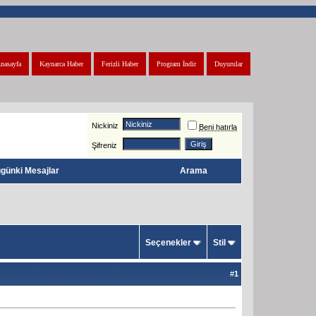
nasayfa
Kaynarca Haber
Ferizli Haber
Program İndir
Duyurular
Nickiniz
Beni hatırla
Şifreniz
günki Mesajlar
Arama
Seçenekler
Stil
#
1