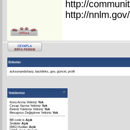
http://communit
http://nnlm.gov
Etiketler
acksonandsharp
,
backlinks
,
gov
,
güncel
,
profil
Yetkileriniz
Konu Acma Yetkiniz
Yok
Cevap Yazma Yetkiniz
Yok
Eklenti Yükleme Yetkiniz
Yok
Mesajınızı Değiştirme Yetkiniz
Yok
BB code
is
Açık
Smileler
Açık
[IMG]
Kodları
Açık