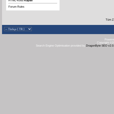
HTML-Kodu
Kapalı
Forum Rules
Tüm Za
Powered
Copyright ©20
Search Engine Optimisation provided by
DragonByte SEO v2.0.3