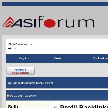
Asiforum.Net
Kayıt ol
Yardım
Topluluk
Birinci okunmamış Mesajı göster
09-21-2017, 10:09 PM
Seth
Profil Backlink