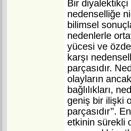
Bir diyalektikçi
nedenselliğe ni
bilimsel sonuçl
nedenlerle orta
yücesi ve özde
karşı nedensell
parçasıdır. Ne
olayların ancak
bağlılıkları, n
geniş bir ilişki
parçasıdır’’. E
etkinin sürekli