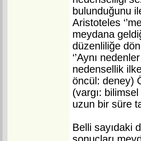
bulunduğunu ile
Aristoteles ‘’m
meydana geldiği
düzenliliğe dö
‘’Aynı nedenler
nedensellik ilke
öncül: deney) 
(vargı: bilimse
uzun bir süre 
Belli sayıdaki 
sonuçları meyda