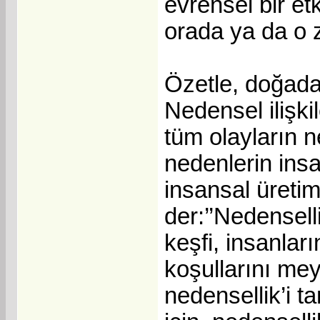
evrensel bir et
orada ya da o z
Özetle, doğada
Nedensel ilişkil
tüm olayların 
nedenlerin ins
insansal üretim
der:’’Nedensell
keşfi, insanları
koşullarını mey
nedensellik’i ta