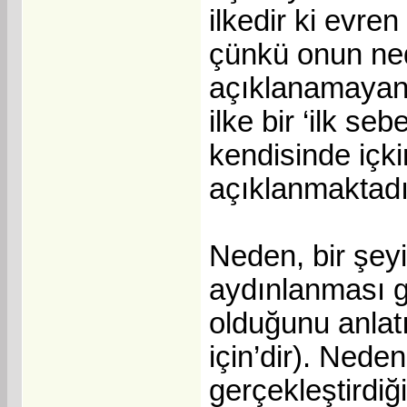
ilkedir ki evren
çünkü onun ned
açıklanamayanı
ilke bir ‘ilk s
kendisinde içki
açıklanmaktadı
Neden, bir şey
aydınlanması gü
olduğunu anlat
için’dir). Neden
gerçekleştirdiğ