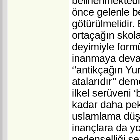
belirlenmekted
önce gelenle bel
götürülmelidir.
ortaçağın skola
deyimiyle formül
inanmaya devam
‘’antikçağın Yu
atalarıdır’’ dem
ilkel serüveni 
kadar daha pek
uslamlama düşle
inançlara da y
nedenselliği se