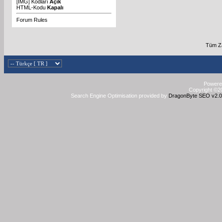
[IMG]
Kodları
Açık
HTML-Kodu
Kapalı
Forum Rules
Tüm Z
Powered
Copyright ©20
Search Engine Optimisation provided by
DragonByte SEO v2.0.