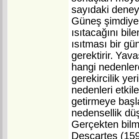
sayıdaki deneyl
Güneş şimdiye k
ısıtacağını bil
ısıtması bir gü
gerektirir. Yav
hangi nedenler
gerekircilik yeri
nedenleri etki
getirmeye başl
nedensellik düş
Gerçekten bilm
Descartes (159