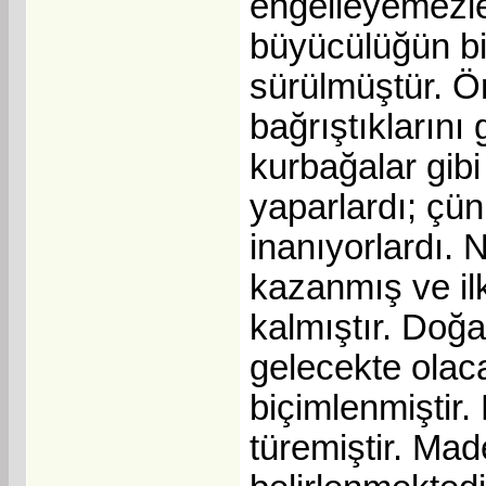
engelleyemezler
büyücülüğün bi
sürülmüştür. 
bağrıştıklarını
kurbağalar gib
yaparlardı; çü
inanıyorlardı. N
kazanmış ve ilk
kalmıştır. Doğa
gelecekte olac
biçimlenmiştir.
türemiştir. Ma