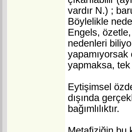
vardır N.) ; b
Böylelikle neden
Engels, özetle
nedenleri biliy
yapamıyorsak d
yapmaksa, tek 
Eytişimsel özde
dışında gerçek
bağımlılıktır.
Metafiziğin bu