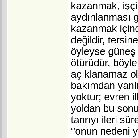
kazanmak, işçi
aydınlanması g
kazanmak içind
değildir, tersi
öyleyse güneş 
ötürüdür, böyle
açıklanamaz ola
bakımdan yanlışt
yoktur; evren il
yoldan bu sonu
tanrıyı ileri sü
‘’onun nedeni y