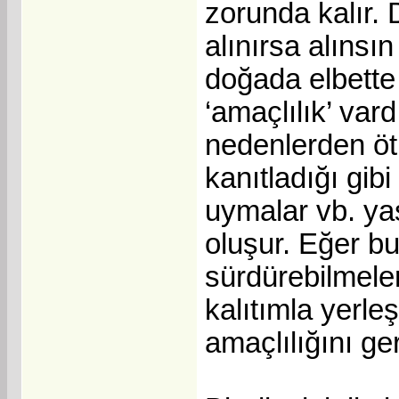
zorunda kalır. 
alınırsa alıns
doğada elbette 
‘amaçlılık’ var
nedenlerden öt
kanıtladığı gib
uymalar vb. ya
oluşur. Eğer b
sürdürebilmeler
kalıtımla yerle
amaçlılığını ger