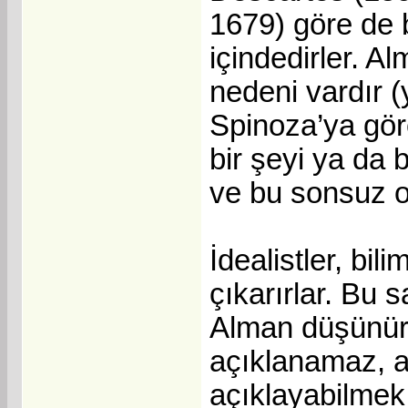
1679) göre de b
içindedirler. A
nedeni vardır (
Spinoza’ya göre
bir şeyi ya da 
ve bu sonsuz o
İdealistler, bil
çıkarırlar. Bu s
Alman düşünürü
açıklanamaz, an
açıklayabilmek i