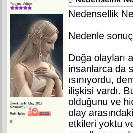
Yardımcı Admin
Nedensellik Ne
Nedenle sonuç a
Doğa olayları a
insanlarca da s
ısınıyordu, dem
ilişkisi vardı.
olduğunu ve hiç
Üyelik tarihi: May 2017
Mesajlar: 2.517
olay arasındaki
Ruh Halim:
etkileri yoktu 