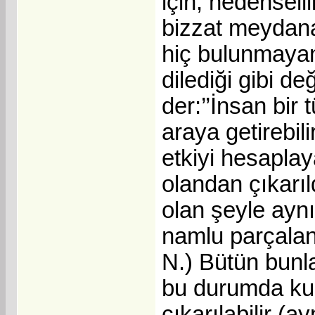
için, nedenselli
bizzat meydana 
hiç bulunmayan 
dilediği gibi de
der:’’İnsan bir
araya getirebil
etkiyi hesaplay
olandan çıkarı
olan şeyle aynı
namlu parçalana
N.) Bütün bunla
bu durumda kur
çıkarılabilir 