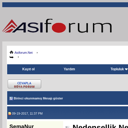
Asiforum.Net
Kayıt ol
Yardım
Topluluk
Birinci okunmamış Mesajı göster
09-19-2017, 11:37 PM
SemaNur
Nedensellik Ne