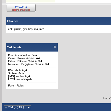
Etiketler
çok
,
girdim
,
gitti
,
hoşuma
,
mrb
Yetkileriniz
Konu Acma Yetkiniz
Yok
Cevap Yazma Yetkiniz
Yok
Eklenti Yükleme Yetkiniz
Yok
Mesajınızı Değiştirme Yetkiniz
Yok
BB code
is
Açık
Smileler
Açık
[IMG]
Kodları
Açık
HTML-Kodu
Kapalı
Forum Rules
Tüm Za