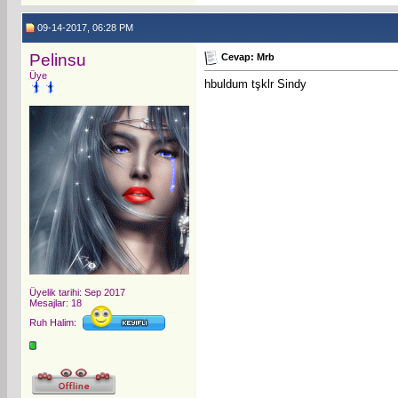
09-14-2017, 06:28 PM
Pelinsu
Cevap: Mrb
Üye
hbuldum tşklr Sindy
Üyelik tarihi: Sep 2017
Mesajlar: 18
Ruh Halim: