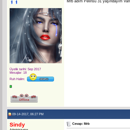
Mrb adım Pelinsu 31 yaşındayım Van d
Üyelik tarihi: Sep 2017
Mesajlar: 18
Ruh Halim:
09-14-2017, 06:27 PM
Sindy
Cevap: Mrb
Administrator