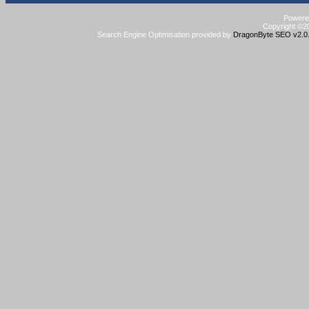
Powered
Copyright ©20
Search Engine Optimisation provided by
DragonByte SEO v2.0.3