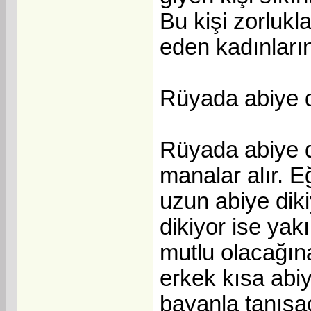
Bu kişi zorlukl
eden kadınların
Rüyada abiye 
Rüyada abiye d
manalar alır. E
uzun abiye diki
dikiyor ise yak
mutlu olacağına
erkek kısa abiy
bayanla tanışa