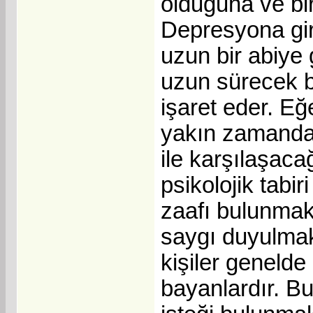
olduğuna ve bir
Depresyona girm
uzun bir abiye
uzun sürecek bi
işaret eder. Eğ
yakın zamanda 
ile karşılaşac
psikolojik tabi
zaafı bulunmak
saygı duyulmak
kişiler genelde 
bayanlardır. Bu