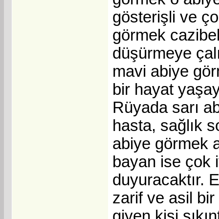
gösterişli ve ç
görmek cazibeli
düşürmeye çalış
mavi abiye görm
bir hayat yaşay
Rüyada sarı abi
hasta, sağlık s
abiye görmek as
bayan ise çok i
duyuracaktır. E
zarif ve asil b
giyen kişi sıkı