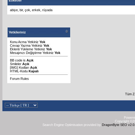
Etiketler
abiye
,
bir
,
çok
,
erkek
,
rüyada
Yetkileriniz
Konu Acma Yetkiniz
Yok
Cevap Yazma Yetkiniz
Yok
Eklenti Yükleme Yetkiniz
Yok
Mesajınızı Değiştirme Yetkiniz
Yok
BB code
is
Açık
Smileler
Açık
[IMG]
Kodları
Açık
HTML-Kodu
Kapalı
Forum Rules
Tüm Za
Powered
Copyright ©20
Search Engine Optimisation provided by
DragonByte SEO v2.0.3