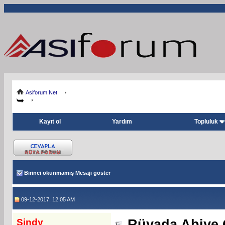
Asiforum.Net
Kayıt ol
Yardım
Topluluk
Birinci okunmamış Mesajı göster
09-12-2017, 12:05 AM
Sindy
Rüyada Abiye