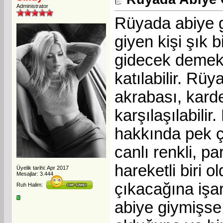
Administrator
Rüyada abiye g
giyen kişi şık 
gidecek demekt
katılabilir. Rü
akrabası, karde
karşılaşılabili
hakkında pek ço
canlı renkli, p
hareketli biri 
Üyelik tarihi: Apr 2017
Mesajlar: 3.444
çıkacağına işar
Ruh Halim:
abiye giymişse 