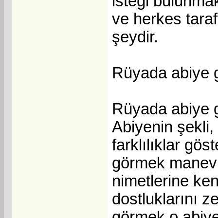
isteği bulunma
ve herkes taraf
şeydir.
Rüyada abiye 
Rüyada abiye g
Abiyenin şekli
farklılıklar gös
görmek maneviy
nimetlerine ke
dostluklarını z
görmek o abiyeyi