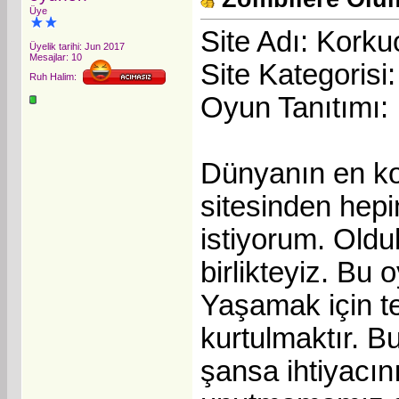
Üye
Site Adı: Kork
Üyelik tarihi: Jun 2017
Mesajlar: 10
Site Kategorisi
Ruh Halim:
Oyun Tanıtımı:
Dünyanın en ko
sitesinden hep
istiyorum. Oldu
birlikteyiz. Bu
Yaşamak için t
kurtulmaktır. B
şansa ihtiyacını