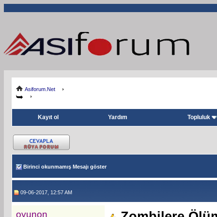
Asiforum.Net
Kayıt ol
Yardım
Topluluk
Birinci okunmamış Mesajı göster
09-06-2017, 12:57 AM
oyunon
Zombilere Ölü