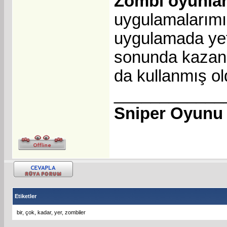
Zombi oyunlar
uygulamalarımı
uygulamada yet
sonunda kazandığ
da kullanmış o
____________
Sniper Oyunu
Etiketler
bir
,
çok
,
kadar
,
yer
,
zombiler