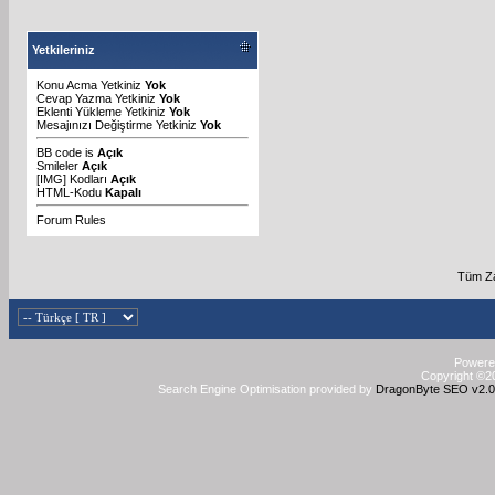
Yetkileriniz
Konu Acma Yetkiniz
Yok
Cevap Yazma Yetkiniz
Yok
Eklenti Yükleme Yetkiniz
Yok
Mesajınızı Değiştirme Yetkiniz
Yok
BB code
is
Açık
Smileler
Açık
[IMG]
Kodları
Açık
HTML-Kodu
Kapalı
Forum Rules
Tüm Za
Powered
Copyright ©20
Search Engine Optimisation provided by
DragonByte SEO v2.0.