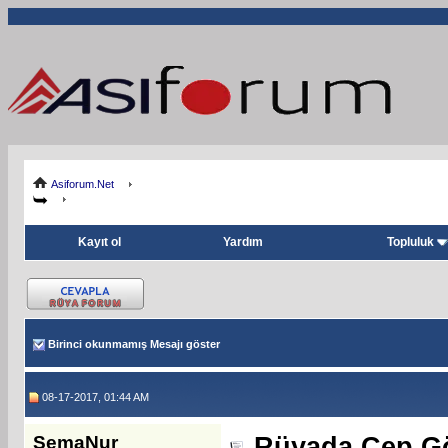
Asiforum.Net
Kayıt ol
Yardım
Topluluk
Birinci okunmamış Mesajı göster
08-17-2017, 01:44 AM
SemaNur
Rüyada Cep G