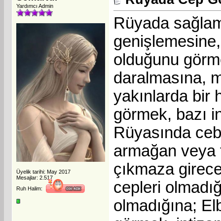
Yardımcı Admin
Rüyada sağlam,
genişlemesine,
olduğunu görme
daralmasına, m
yakınlarda bir 
görmek, bazı in
Rüyasında cebi
armağan veya te
çıkmaza gireceğ
Üyelik tarihi: May 2017
Mesajlar: 2.517
cepleri olmadığ
Ruh Halim:
olmadığına; Elb