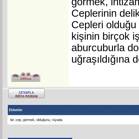
görmek, intizam
Ceplerinin deli
Cepleri olduğu 
kişinin birçok 
aburcuburla dol
uğraşıldığına d
Etiketler
bir
,
cep
,
görmek
,
olduğunu
,
rüyada