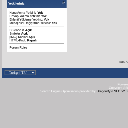
Yetkileriniz
Konu Acma Yetkiniz
Yok
Cevap Yazma Yetkiniz
Yok
Eklenti Yükleme Yetkiniz
Yok
Mesajınızı Değiştirme Yetkiniz
Yok
BB code
is
Açık
Smileler
Açık
[IMG]
Kodları
Açık
HTML-Kodu
Kapalı
Forum Rules
Tüm Za
Powered
Copyright ©20
Search Engine Optimisation provided by
DragonByte SEO v2.0.3