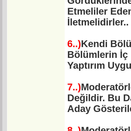
Gördüklerinde
Etmeliler Ede
İletmelidirler..
6..)
Kendi Böl
Bölümlerin İç
Yaptırım Uyg
7..)
Moderatörl
Değildir. Bu 
Aday Gösterile
8..)
Moderatörle