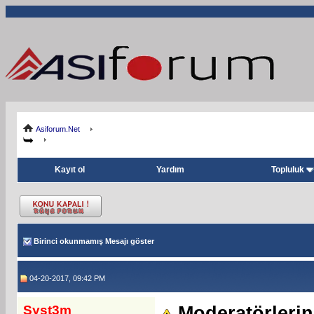
Asiforum.Net
Kayıt ol
Yardım
Topluluk
Birinci okunmamış Mesajı göster
04-20-2017, 09:42 PM
Syst3m
Moderatörlerin