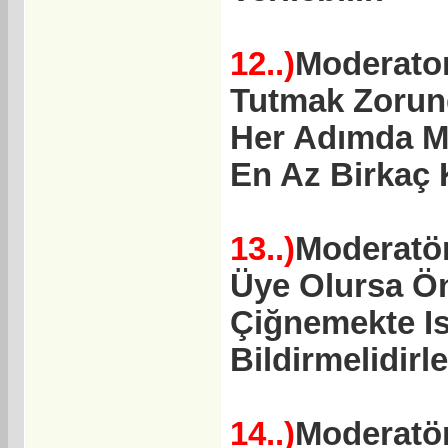
12..)
Moderator
Tutmak Zorund
Her Adımda Mo
En Az Birkaç 
13..)
Moderatör
Üye Olursa Ön
Çiğnemekte I
Bildirmelidirle
14..)
Moderatör