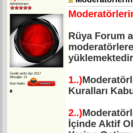
Administrator
Moderatörlerin
Rüya Forum a
moderatörlere 
yüklemektedir
Üyelik tarihi: Apr 2017
1..)
Moderatörle
Mesajlar: 21
Ruh Halim:
Kuralları Kabul
2..)
Moderatörl
İçinde Aktif O