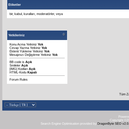
Etiketler
bir
,
kabul
,
kuralları
,
moderatörler
,
veya
Yetkileriniz
Konu Acma Yetkiniz
Yok
Cevap Yazma Yetkiniz
Yok
Eklenti Yükleme Yetkiniz
Yok
Mesajınızı Değiştirme Yetkiniz
Yok
BB code
is
Açık
Smileler
Açık
[IMG]
Kodları
Açık
HTML-Kodu
Kapalı
Forum Rules
Tüm Za
Powered
Copyright ©20
Search Engine Optimisation provided by
DragonByte SEO v2.0.3