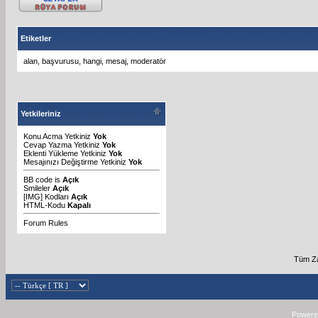
Etiketler
alan
,
başvurusu
,
hangi
,
mesaj
,
moderatör
Yetkileriniz
Konu Acma Yetkiniz
Yok
Cevap Yazma Yetkiniz
Yok
Eklenti Yükleme Yetkiniz
Yok
Mesajınızı Değiştirme Yetkiniz
Yok
BB code
is
Açık
Smileler
Açık
[IMG]
Kodları
Açık
HTML-Kodu
Kapalı
Forum Rules
Tüm Za
Powered