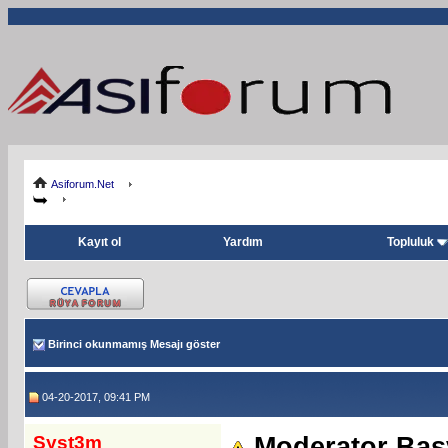
Asiforum.Net
Kayıt ol
Yardım
Topluluk
Birinci okunmamış Mesajı göster
04-20-2017, 09:41 PM
Syst3m
Moderator Ba