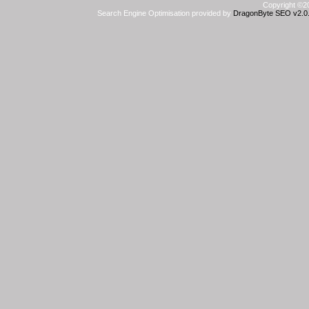
Copyright ©20
Search Engine Optimisation provided by
DragonByte SEO v2.0.3