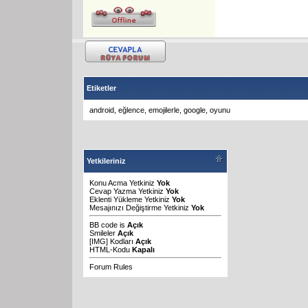
Etiketler
android
,
eğlence
,
emojilerle
,
google
,
oyunu
Yetkileriniz
Konu Acma Yetkiniz
Yok
Cevap Yazma Yetkiniz
Yok
Eklenti Yükleme Yetkiniz
Yok
Mesajınızı Değiştirme Yetkiniz
Yok
BB code
is
Açık
Smileler
Açık
[IMG]
Kodları
Açık
HTML-Kodu
Kapalı
Forum Rules