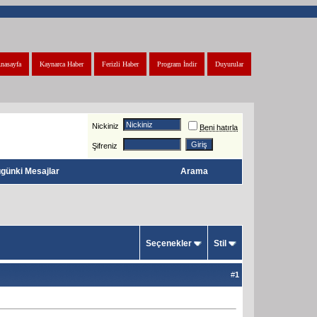
nasayfa
Kaynarca Haber
Ferizli Haber
Program İndir
Duyurular
Nickiniz
Beni hatırla
Şifreniz
günki Mesajlar
Arama
Seçenekler
Stil
#
1