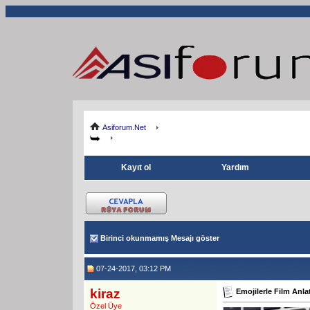
Asiforum.Net
Kayıt ol
Yardım
Birinci okunmamış Mesajı göster
07-24-2017, 03:12 PM
kiraz
Emojilerle Film Anl
Özel Üye