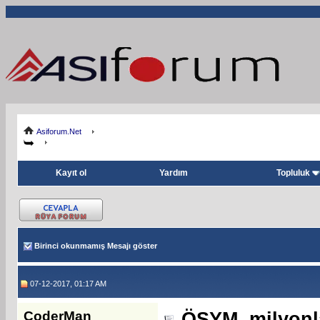
Asiforum.Net
Kayıt ol
Yardım
Topluluk
Birinci okunmamış Mesajı göster
07-12-2017, 01:17 AM
CoderMan
ÖSYM, milyonla