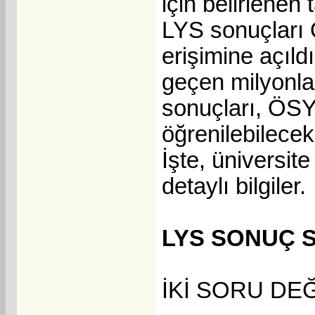
için belirlenen
LYS sonuçları 
erişimine açıld
geçen milyonla
sonuçları, ÖSYM
öğrenilebilece
İşte, üniversit
detaylı bilgiler.
LYS SONUÇ S
İKİ SORU DE