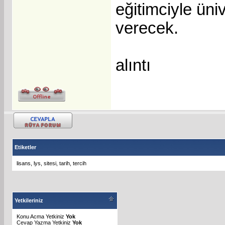
eğitimciyle üni
verecek.
alıntı
Etiketler
lisans
,
lys
,
sitesi
,
tarih
,
tercih
Yetkileriniz
Konu Acma Yetkiniz
Yok
Cevap Yazma Yetkiniz
Yok