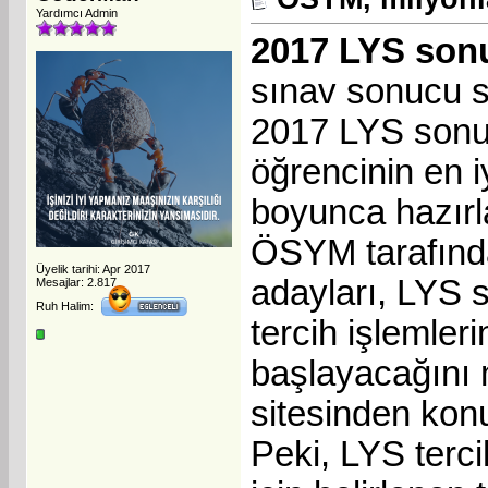
Yardımcı Admin
2017 LYS sonu
sınav sonucu 
2017 LYS sonuçl
öğrencinin en i
boyunca hazırla
ÖSYM tarafında
Üyelik tarihi: Apr 2017
adayları, LYS s
Mesajlar: 2.817
Ruh Halim:
tercih işlemler
başlayacağını 
sitesinden konu
Peki, LYS terci