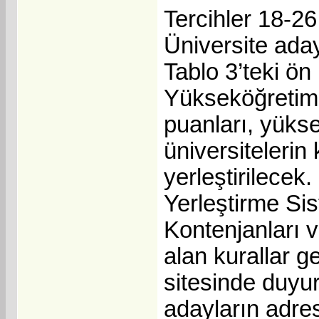
Tercihler 18-26
Üniversite aday
Tablo 3’teki ön
Yükseköğretim
puanları, yüksek
üniversitelerin
yerleştirilece
Yerleştirme Si
Kontenjanları 
alan kurallar g
sitesinde duyu
adayların adre