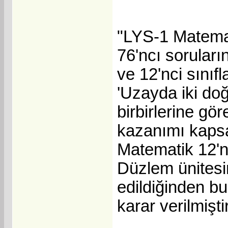
"LYS-1 Matemat
76'ncı soruları
ve 12'nci sınıf
'Uzayda iki doğ
birbirlerine gö
kazanımı kapsa
Matematik 12'n
Düzlem ünitesi
edildiğinden bu
karar verilmiştir