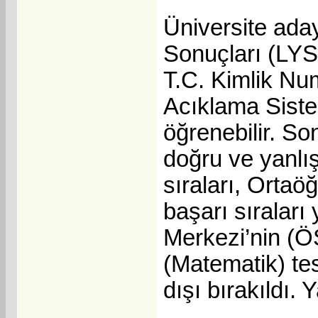
Üniversite aday
Sonuçları (LYS)
T.C. Kimlik Num
Acıklama Sist
öğrenebilir. So
doğru ve yanlış
sıraları, Ortaö
başarı sıraları
Merkezi’nin (Ö
(Matematik) tes
dışı bırakıldı. 