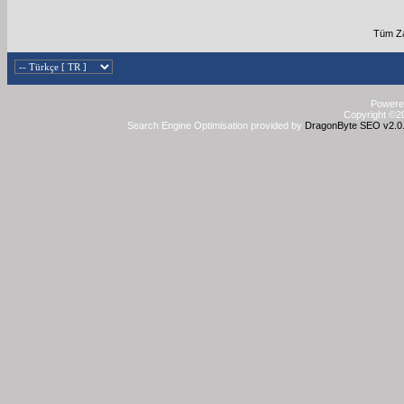
Tüm Za
Powered
Copyright ©20
Search Engine Optimisation provided by
DragonByte SEO v2.0.3